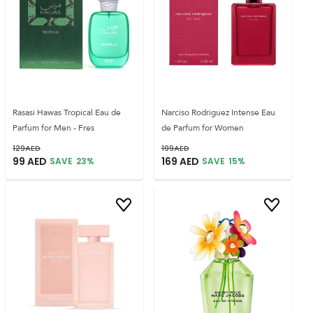
Rasasi Hawas Tropical Eau de
Narciso Rodriguez Intense Eau
Parfum for Men - Fres
de Parfum for Women
129
AED
199
AED
99
AED
169
AED
SAVE
23
%
SAVE
15
%