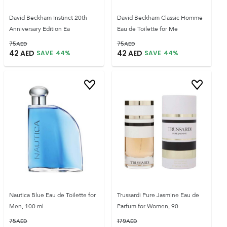
David Beckham Instinct 20th
David Beckham Classic Homme
Anniversary Edition Ea
Eau de Toilette for Me
75
AED
75
AED
42
AED
42
AED
SAVE
44
%
SAVE
44
%
Nautica Blue Eau de Toilette for
Trussardi Pure Jasmine Eau de
Men, 100 ml
Parfum for Women, 90
75
AED
179
AED