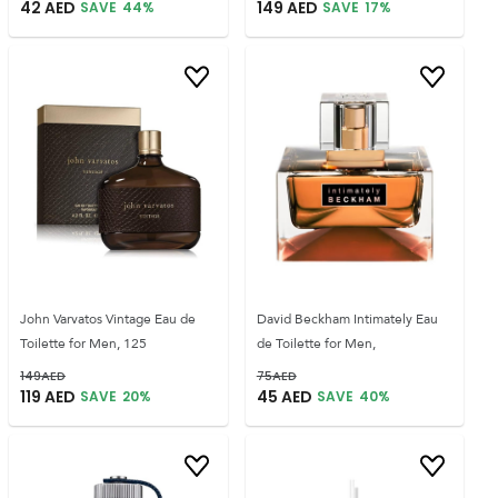
42
AED
149
AED
SAVE
44
%
SAVE
17
%
John Varvatos Vintage Eau de
David Beckham Intimately Eau
Toilette for Men, 125
de Toilette for Men,
149
AED
75
AED
119
AED
45
AED
SAVE
20
%
SAVE
40
%