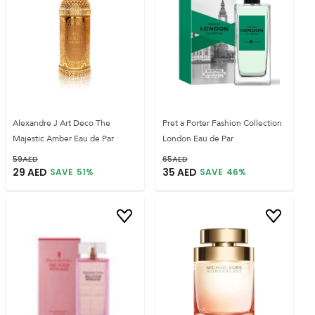
Alexandre J Art Deco The
Pret a Porter Fashion Collection
Majestic Amber Eau de Par
London Eau de Par
59
AED
65
AED
29
AED
35
AED
SAVE
51
%
SAVE
46
%