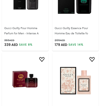
Gucci Guilty Pour Homme
Gucci Guilty Essence Pour
Parfum for Men - Intense A
Homme Eau de Toilette fo
369
AED
209
AED
339
AED
179
AED
SAVE
8
%
SAVE
14
%