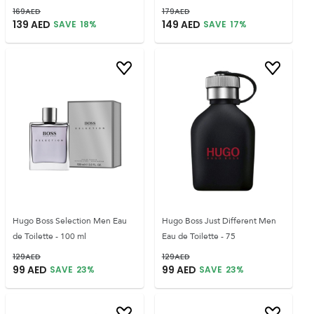
169
AED
179
AED
139
AED
149
AED
SAVE
18
%
SAVE
17
%
Hugo Boss Selection Men Eau
Hugo Boss Just Different Men
de Toilette - 100 ml
Eau de Toilette - 75
129
AED
129
AED
99
AED
99
AED
SAVE
23
%
SAVE
23
%