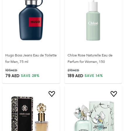
Hugo Boss Jeans Eau de Toilette
Chloe Rose Naturelle Eau de
for Men, 75 ml
Parfum for Women, 150
109
AED
219
AED
79
AED
189
AED
SAVE
28
%
SAVE
14
%