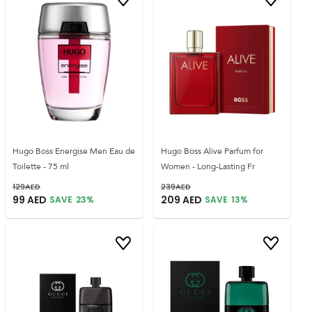
Hugo Boss Energise Men Eau de
Hugo Boss Alive Parfum for
Toilette - 75 ml
Women - Long-Lasting Fr
129
AED
239
AED
99
AED
209
AED
SAVE
23
%
SAVE
13
%