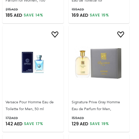
Parfum for Women, 100
Eau de Toilette for
215
AED
199
AED
185
AED
169
AED
SAVE
14
%
SAVE
15
%
Versace Pour Homme Eau de
Signature Prive Gray Homme
Toilette for Men, 50 ml
Eau de Parfum for Men,
172
AED
159
AED
142
AED
129
AED
SAVE
17
%
SAVE
19
%