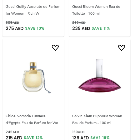
Gucci Guilty Absolute de Parfum
Gucci Bloom Women Eau de
for Women - Rich W
Toilette - 100 ml
305
AED
269
AED
275
AED
239
AED
SAVE
10
%
SAVE
11
%
Chloe Nomade Lumiere
Calvin Klein Euphoria Women
d'Egypte Eau de Parfum for Wo
Eau de Parfum - 100 ml
245
AED
169
AED
215
AED
139
AED
SAVE
12
%
SAVE
18
%