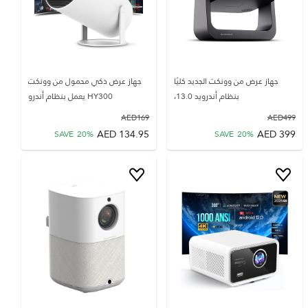
جهاز عرض من وونكت الجديد كليًا
جهاز عرض ذكي محمول من وونكت
بنظام أندرويد 13.0،
HY300 يعمل بنظام أندرو
AED
169
AED
499
AED
134.95
AED
399
SAVE
20
%
SAVE
20
%