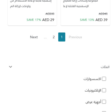
مجموعة وسادات إزالة المكياج
إسفنجة قابلة لإعادة الاستخدام من
الإسفنجية القابلة لإعا
واونكت لإزالة الم
AED
35
AED
45
AED
29
AED
39
SAVE
17
%
SAVE
13
%
Next
...
2
1
Previous
الفئات
اكسسوارات
الإلكترونيات
أجهزة عرض