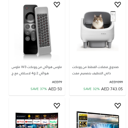
صندوق فضلات القطط من وونكت
ماوس هوائي من وونكت W3 ماوس
ذاتي التنظيف بتصميم مفت
هوائي 2 4g لاسلكي مع ج
AED
79
AED
1099
AED
50
AED
743.05
SAVE
37
%
SAVE
32
%