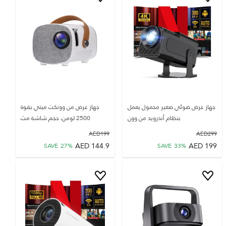
جهاز عرض ضوئي صغير محمول يعمل
جهاز عرض من وونكت ميني بقوة
بنظام أندرويد من وون
2500 لومن، حجم شاشة مث
AED
199
AED
299
AED
144.9
AED
199
SAVE
27
%
SAVE
33
%