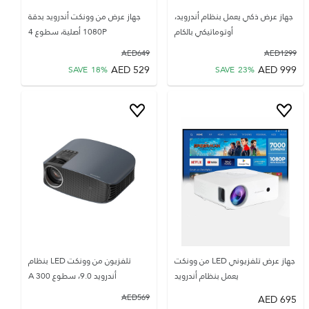
جهاز عرض ذكي يعمل بنظام أندرويد،
جهاز عرض من وونكت أندرويد بدقة
أوتوماتيكي بالكام
1080P أصلية، سطوع 4
AED
649
AED
1299
AED
529
AED
999
SAVE
18
%
SAVE
23
%
جهاز عرض تلفزيوني LED من وونكت
تلفزيون من وونكت LED بنظام
يعمل بنظام أندرويد
أندرويد 9.0، سطوع 300 A
AED
569
AED
695