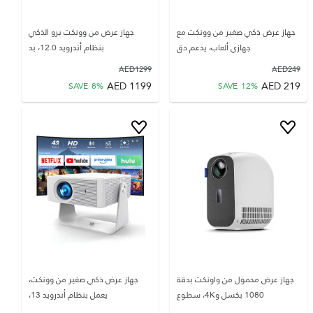
جهاز عرض ذكي صغير من وونكت مع
جهاز عرض من وونكت برو الذكي
جهازي ألعاب، يدعم دق
بنظام أندرويد 12.0، بد
AED
1299
AED
249
AED
1199
AED
219
SAVE
8
%
SAVE
12
%
جهاز عرض محمول من واونكت بدقة
جهاز عرض ذكي صغير من وونكت،
1080 بكسل و4K، سطوع
يعمل بنظام أندرويد 13،