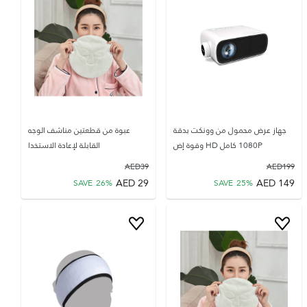
جهاز عرض محمول من وونكت بدقة
عبوة من قطعتين مناشف الوجه
1080P كامل HD وقوة إض
القابلة لإعادة الاستخدا
AED
39
AED
199
AED
29
AED
149
SAVE
26
%
SAVE
25
%