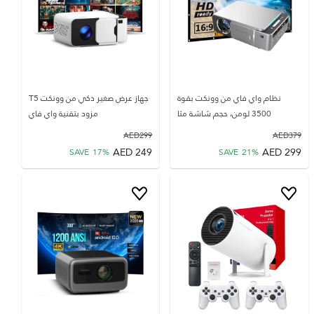
نظام واي فاي من وونكت بقوة
جهاز عرض صغير ذكي من وونكت T5
3500 لومن، حجم شاشة مثا
مزود بتقنية واي فاي
AED
299
AED
379
AED
249
AED
299
SAVE
17
%
SAVE
21
%