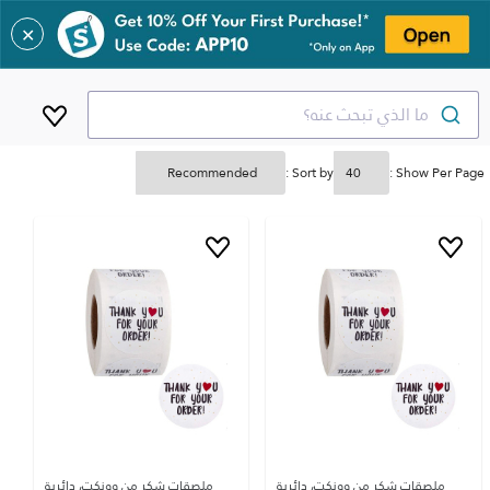
✕
ما الذي تبحث عنه؟
Sort by :
Show Per Page :
ملصقات شكر من وونكت، دائرية
ملصقات شكر من وونكت، دائرية