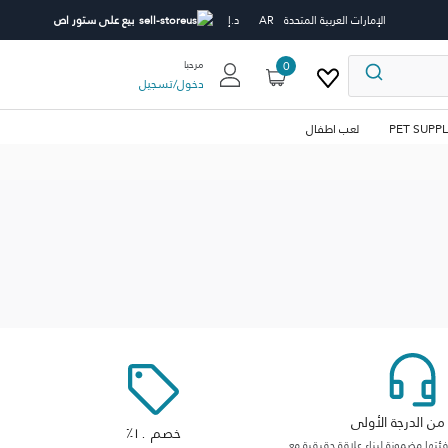
الإمارات العربية المتحدة
AR
د.إ
بيع على ستور اص
0
مرحبا
دخول
/
تسجيل
PET SUPPL
لعب اطفال
ن الدرجة الأولى
خصم ١٠٪
ها مضمونة لبناء علاقة حقيقية مع