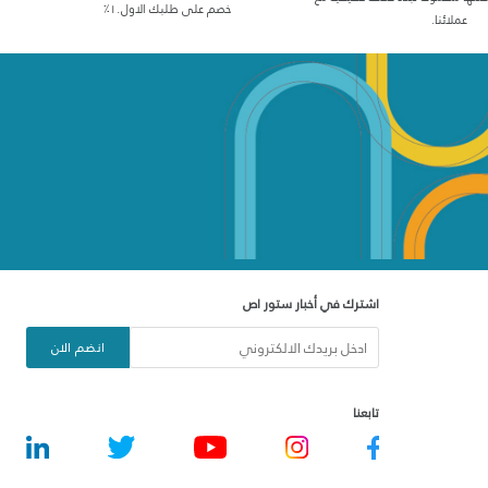
خصم على طلبك الاول١٠٪
عملائنا.
اشترك في أخبار ستور اص
انضم الان
تابعنا