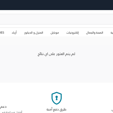
ة
الصحة والجمال
إلكترونيات
موبايل
المنزل و الديكور
أزياء
IES
لم يتم العثور على اي نتائج
دعم م
طرق دفع آمنة
أفضل مساعدة في فئت