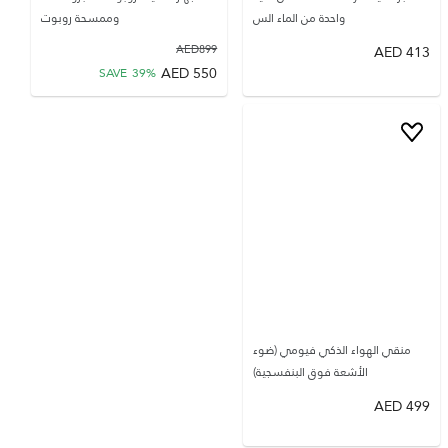
واحدة من الماء الس
وممسحة روبوت
AED
899
AED
413
AED
550
SAVE
39
%
منقي الهواء الذكي فيومي (ضوء
الأشعة فوق البنفسجية)
AED
499