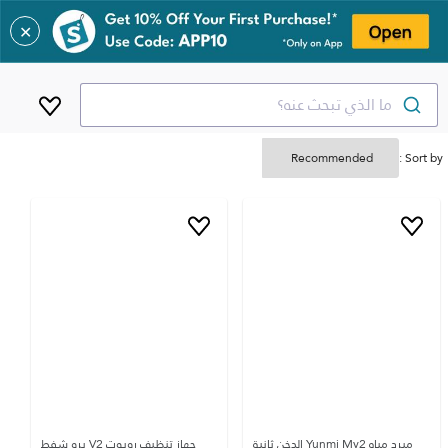
✕
ما الذي تبحث عنه؟
Sort by :
مبرد مياه Yunmi My2 الدخن ثانية
جهاز تنظيف روبوت V2 برو شفط