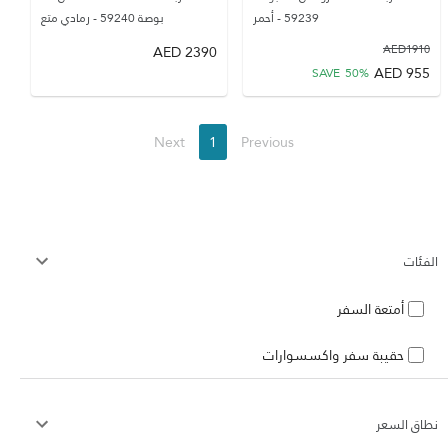
59239 - أحمر
بوصة 59240 - رمادي متع
AED
2390
AED
1910
AED
955
SAVE
50
%
Next
1
Previous
الفئات
أمتعة السفر
حقيبة سفر واكسسوارات
نطاق السعر