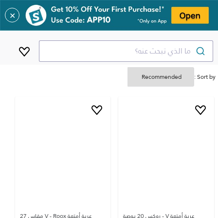
✕
ما الذي تبحث عنه؟
Sort by :
عربة أمتعة V - روكس 20 بوصة
عربة أمتعة V - Roox مقاس 27