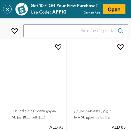
✕
ما الذي تبحث عنه؟
ماجيكير 3in1 طقم ماجيكير
ماجيكير Bundle 3in1 Chem +
دريتاميازول مطهر 5L + ما
غسل اليد السائل روز 5L
AED
93
AED
85