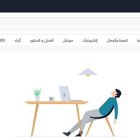
ة
الصحة والجمال
إلكترونيات
موبايل
المنزل و الديكور
أزياء
IES