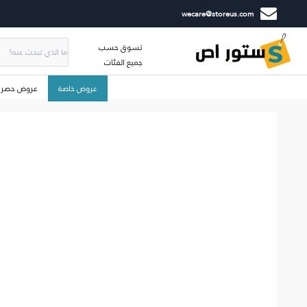
wecare@storeus.com
تسوق حسب
جميع الفئات
عروض خاصة
عروض حصري