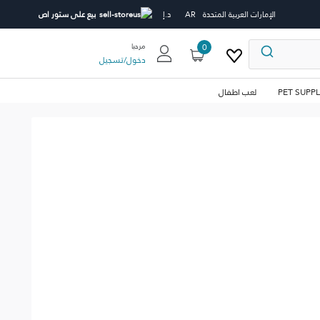
الإمارات العربية المتحدة
AR
د.إ
بيع على ستور اص
0
مرحبا
دخول
/
تسجيل
PET SUPPL
لعب اطفال