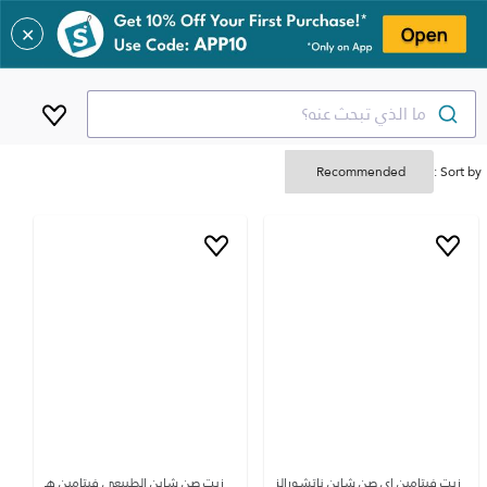
✕
ما الذي تبحث عنه؟
Sort by :
زيت فيتامين إي صن شاين ناتشورالز
زيت صن شاين الطبيعي فيتامين هـ