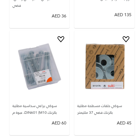
فضي
AED
135
AED
36
سوكي حلقات مسطحة مطلية
سوكي براغي سداسية مطلية
بالزنك فضي 37 ملليمتر
بالزنك DIN601 (M10، عبوة م
AED
60
AED
45