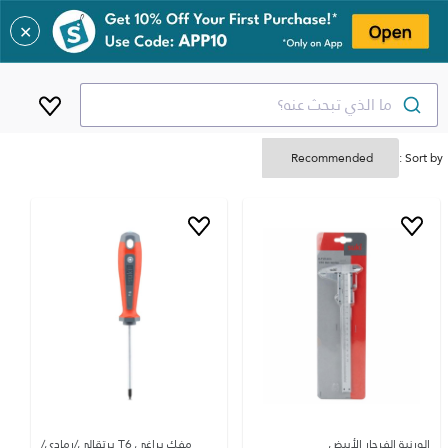
✕
ما الذي تبحث عنه؟
Sort by :
الورنية الفرجار الأبيض
مفك براغي T6 برتقالي/رمادي/