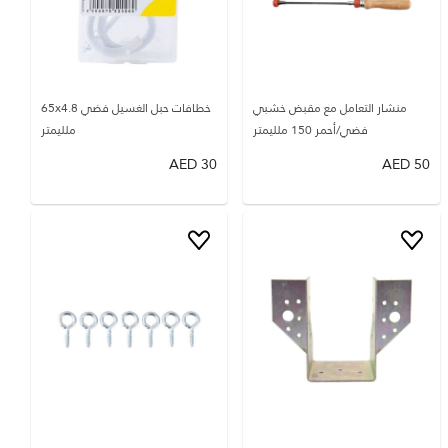
منشار التعامل مع مقبض خشبي
خطافات حبل الغسيل فضي 65x4.8
فضي/أحمر 150 ملليمتر
ملليمتر
AED
30
AED
50