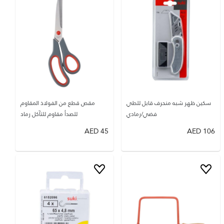
سكين ظهر شبه منحرف قابل للطي
مقص قطع من الفولاذ المقاوم
فضي/رمادي
للصدأ مقاوم للتآكل رماد
AED
45
AED
106