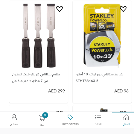
شريط ستانلي باور لوك، 10 أمتار،
طقم ستانلي كاربنتر-كيت المكون
STHT33463-8
من 7 قطع، طقم متكامل
AED
299
AED
96
0
المنزل
الفئات
HOT OFFERS
حسابي
سلة