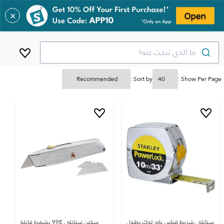
✕
ما الذي تبحث عنه؟
Sort by :
Show Per Page :
ستانلي شريط قياس باور لوك بطول
سكين ستانلي 99E بشفرة قابلة