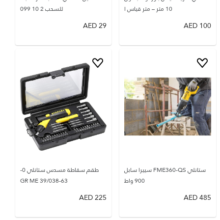
10 متر – متر قياس ا
للسحب 2 10 099
AED
29
AED
100
ستانلي FME360-QS سييرا سابل
طقم سقاطة مسدس ستانلي 0-
900 واط
63-038/GR ME 39
AED
225
AED
485