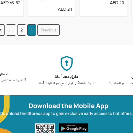
AED
69.82
AED
20
AED
24
t
...
2
1
Previous
دعم م
طرق دفع آمنة
أفضل مساعدة في فئت
 للعناصر المشتراة
تسوق بثقة لأن طرق الدفع عبر الإنترنت آمنة.