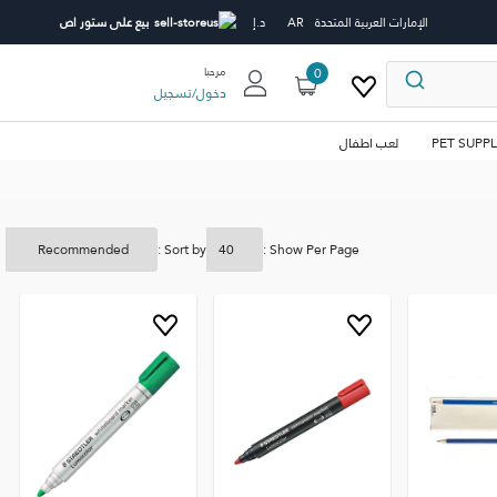
الإمارات العربية المتحدة
AR
د.إ
بيع على ستور اص
0
مرحبا
دخول
/
تسجيل
PET SUPPL
لعب اطفال
Sort by :
Show Per Page :