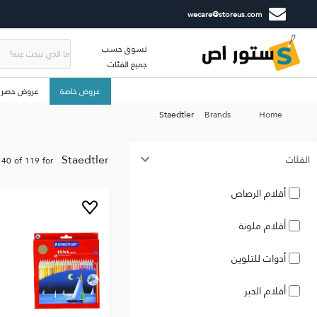
wecare@storeus.com
تسوق حسب
جميع الفئات
عروض خاصة
عروض حصري
Staedtler
Brands
Home
Staedtler
الفئات
40
of
119
for
أقلام الرصاص
أقلام ملونة
أدوات للتلوين
أقلام الحبر