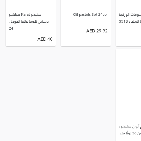
رسومات الورقية
Oil pastels Set 24col
ستيدلر Karat طباشير
يضاء 351B
باستيل ناعمة عالية الجودة ،
24
AED
29.92
AED
40
لوان ستيدلر ،
ا متن