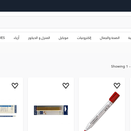
ة
الصحة والجمال
إلكترونيات
موبايل
المنزل و الديكور
أزياء
IES
Showing
1
-