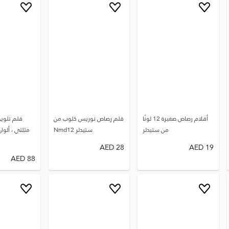
أقلام رصاص صغيرة 12 لونًا
قلم رصاص نوريس كلوب من
قلم تلوي
من ستيدلر
ستيدلر Nmd12
مثلثي ، ألوان
AED
28
AED
19
AED
88