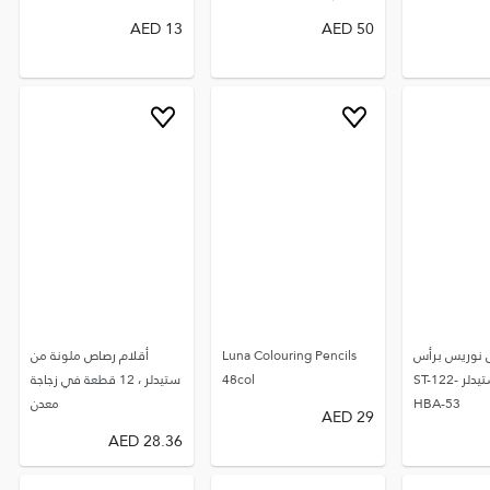
AED
13
AED
50
 نوريس برأس
Luna Colouring Pencils
أقلام رصاص ملونة من
مطاطي من ستيدلر ST-122-
48col
ستيدلر ، 12 قطعة في زجاجة
HBA-53
معدن
AED
29
AED
28.36