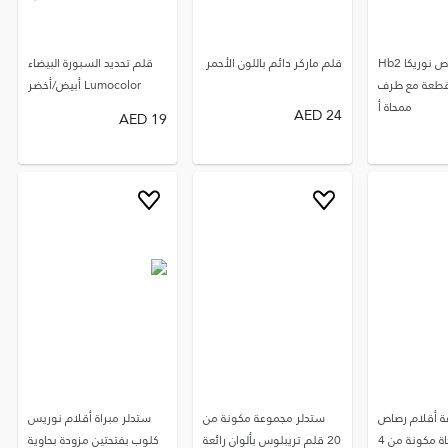
قلم رصاص نوريكا Hb2
قلم ماركر دائم باللون الأحمر
قلم تحديد السبورة البيضاء
ون من 12 قطعة مع طرف
Lumocolor أبيض/أخضر
ممحاة أ
AED
24
AED
19
ة أقلام رصاص
ستدلر مجموعة مكونة من
ستدلر مبراة أقلام نوريس
ة مكونة من 4
20 قلم تريبلوس بألوان رائعة
كلوب بفتحتين مزودة بحاوية