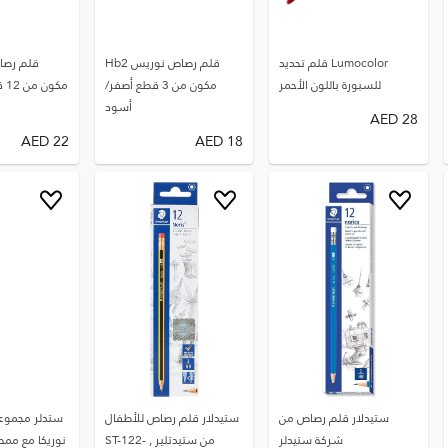
Lumocolor قلم تحديد
قلم رصاص نوريس Hb2
للسبورة باللون الأحمر
مكون من 3 قطع أصفر/
مك
أسود
AED
28
AED
22
AED
18
ستيدلار قلم رصاص من
ستيدلار قلم رصاص للأطفال
ستدلر مجموع
شركة ستيدلر
من ستيدتلير , ST-122-
نوريكا مع ممحا