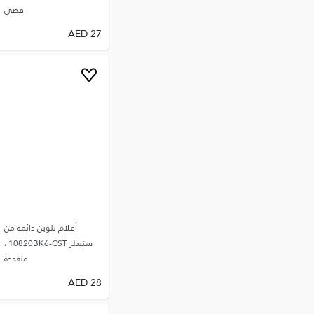
فضي
AED
27
أقلام تلوين دائمة من
ستيدلر 10820BK6-CST ،
متعددة
AED
28