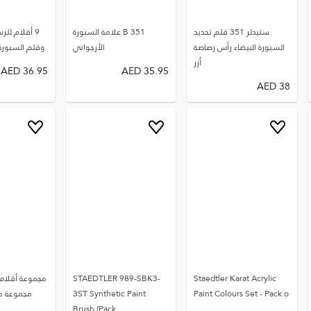
ستيدلر 351 قلم تحديد
351 B علامة السبورة
9 أقلام لل
السبورة البيضاء رأس رصاصة
الأرجواني
وقلم السبورة الب
أزر
AED
36.95
AED
35.95
AED
38
Staedtler Karat Acrylic
STAEDTLER 989-SBK3-
مجموعة أقلام أ
Paint Colours Set - Pack o
3ST Synthetic Paint
مجموعة من 36 لونً
Brush (Pack