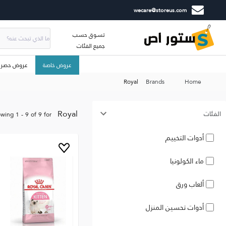
wecare@storeus.com
تسوق حسب
جميع الفئات
عروض خاصة
عروض حصري
Royal
Brands
Home
Royal
الفئات
owing
1
-
9
of
9
for
أدوات التخييم
ماء الكولونيا
ألعاب ورق
أدوات تحسين المنزل