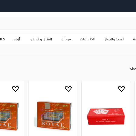
ة
الصحة والجمال
إلكترونيات
موبايل
المنزل و الديكور
أزياء
IES
Sh