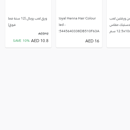
ن ورقتين لعب
Royal Henna Hair Colour
ورق لعب رويال (12 سنة فما
استيك مقاس
Red -
فوق)
12.5x1 سم
25445640338DB510F63A
AED
12
AED
10.8
AED
16
SAVE
10
%