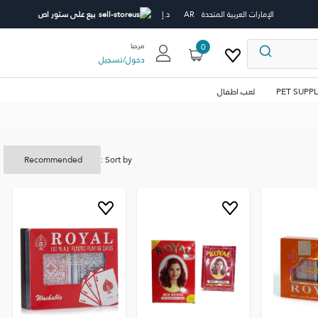
الإمارات العربية المتحدة
AR
د.إ
بيع على ستور اص
0
مرحبا
دخول
/
تسجيل
PET SUPPL
لعب اطفال
Sort by :