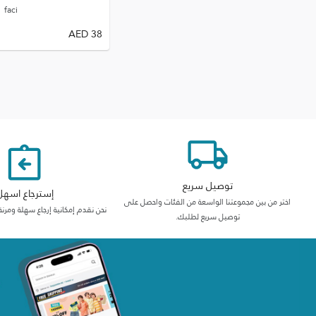
faci
AED
38
توصيل سريع
إسترجاع اسهل
اختر من بين مجموعتنا الواسعة من الفئات واحصل على
نحن نقدم إمكانية إرجاع سهلة ومرنة
توصيل سريع لطلبك.