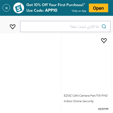
✕
ما الذي تبحث عنه؟
EZVIZ C6N Camera Pan/Tilt FHD
Indoor Dome Security
AED
199