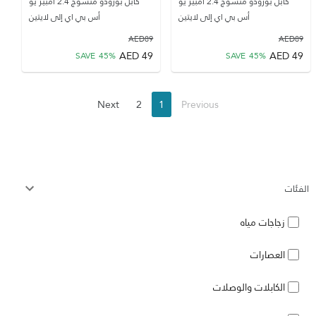
كابل بورودو منسوج 2.4 أمبير يو
كابل بورودو منسوج 2.4 أمبير يو
أس بي اي إلى لايتين
أس بي اي إلى لايتين
AED
89
AED
89
AED
49
AED
49
SAVE
45
%
SAVE
45
%
Next
2
1
Previous
الفئات
زجاجات مياه
العصارات
الكابلات والوصلات