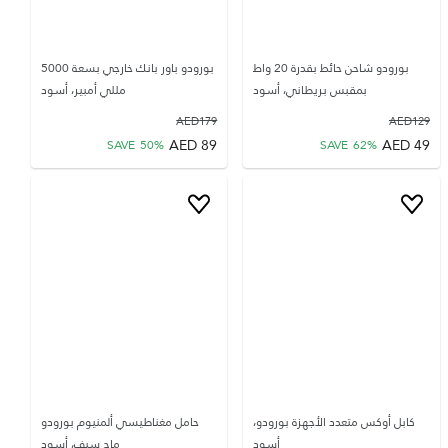
بورودو شاحن حائط بقدرة 20 واط
بورودو باور بانك خارجي بسعة 5000
بمقبس بريطاني، أسود
مللي أمبير، أسود
AED
179
AED
129
AED
89
AED
49
SAVE
50
%
SAVE
62
%
كابل أوكس متعدد الأجهزة بورودو،
حامل مغناطيسي ألمنيوم بورودو
أسود
ماج سيف، أسود