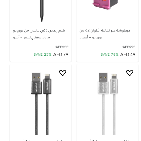
خرطوشة حبر ثلاثية الألوان 62 من
قلم رصاص ذكي عالمي من بورودو
بورودو – أسود
مزود بمفتاح لمس - أسو
AED
105
AED
225
AED
79
AED
49
SAVE
25
%
SAVE
78
%