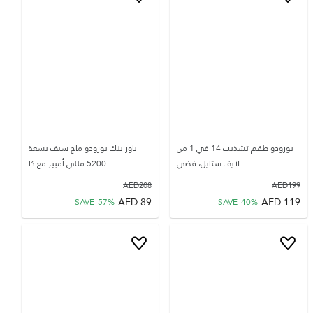
بورودو طقم تشذيب 14 في 1 من
باور بنك بورودو ماج سيف بسعة
لايف ستايل، فضي
5200 مللي أمبير مع كا
AED
208
AED
199
AED
89
AED
119
SAVE
57
%
SAVE
40
%