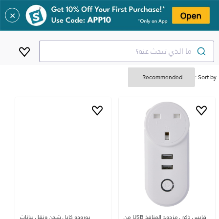
✕
ما الذي تبحث عنه؟
Sort by :
قابس ذكي مزدوج المنافذ USB من
بورودو كابل شحن ونقل بيانات