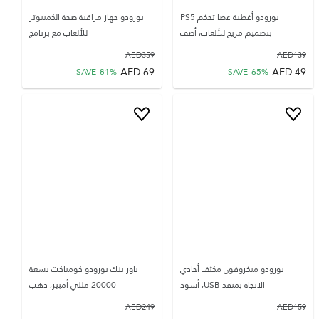
بورودو أغطية عصا تحكم PS5
بورودو جهاز مراقبة صحة الكمبيوتر
بتصميم مريح للألعاب، أصف
للألعاب مع برنامج
AED
359
AED
139
AED
69
AED
49
SAVE
81
%
SAVE
65
%
بورودو ميكروفون مكثف أحادي
باور بنك بورودو كومباكت بسعة
الاتجاه بمنفذ USB، أسود
20000 مللي أمبير، ذهب
AED
249
AED
159