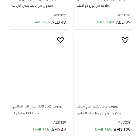
ماركة من بورودو لايف
مجدول من تايب سي إلى ت
AED
129
AED
131
AED
49
AED
99
SAVE
62
%
SAVE
24
%
بورودو حامل شحن ماج سيف
بورودو كابل USB سي إلى لايتنينج
فاكيـوسيل مع إضاءة RGB، أس
بإضاءة LED بطول 1.
AED
129
AED
209
AED
49
AED
129
SAVE
62
%
SAVE
38
%