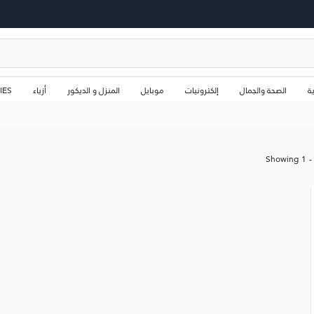
ة
الصحة والجمال
إلكترونيات
موبايل
المنزل و الديكور
أزياء
IES
Showing
1
-