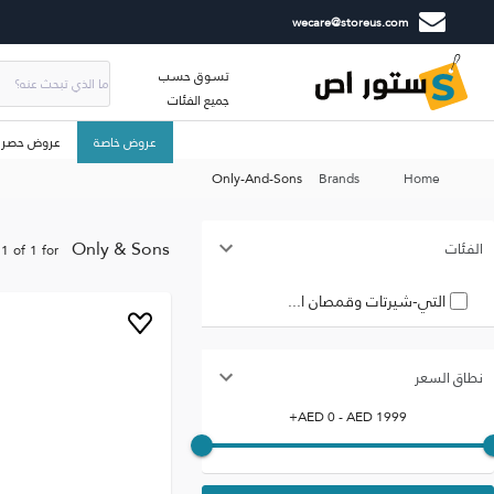
wecare@storeus.com
تسوق حسب
جميع الفئات
عروض خاصة
عروض حصري
Only-And-Sons
Brands
Home
Only & Sons
الفئات
1
of
1
for
التي-شيرتات وقمصان ا...
نطاق السعر
+
AED
0
- AED
1999