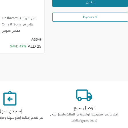
تطبيق
اعادة ضبط
تي شيرت Onshamit Ss
رجالي من Only & Sons
مقاس متوس
AED
49
AED
25
SAVE
49
%
توصيل سريع
إسترجاع اسهل
اختر من بين مجموعتنا الواسعة من الفئات واحصل على
نحن نقدم إمكانية إرجاع سهلة ومرنة
توصيل سريع لطلبك.