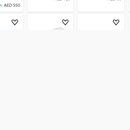
AED
550
%
مجموعة إعادة تعبئة حبر
حبر أوفيس ميكر 230A،
م
Office Maker، إنتاجية فائقة
أسود أصلي عالي الجودة
AED
184
AED
80
AED
149
AED
65
AED
691
SAVE
19
%
SAVE
19
%
AED
560
%