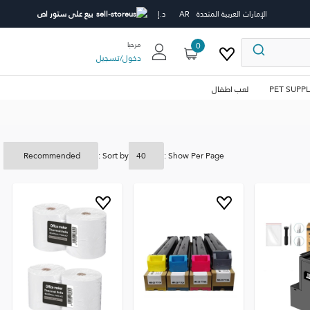
الإمارات العربية المتحدة
AR
د.إ
بيع على ستور اص
0
مرحبا
دخول
/
تسجيل
PET SUPPL
لعب اطفال
Sort by :
Show Per Page :