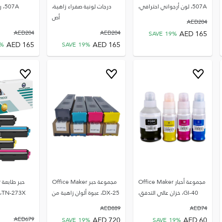
507A، لون أرجواني احترافي،
درجات لونية صفراء زاهية،
7A
أص
AED
204
AED
165
AED
204
AED
204
SAVE
19
%
AED
165
AED
165
%
SAVE
19
%
مجموعة أحبار Office Maker
مجموعة حبر Office Maker
ح
GI-40، خزان عالي التدفق،
DX-25، عبوة ألوان زاهية من
X
AED
889
AED
74
AED
720
AED
60
AED
679
SAVE
19
%
SAVE
19
%