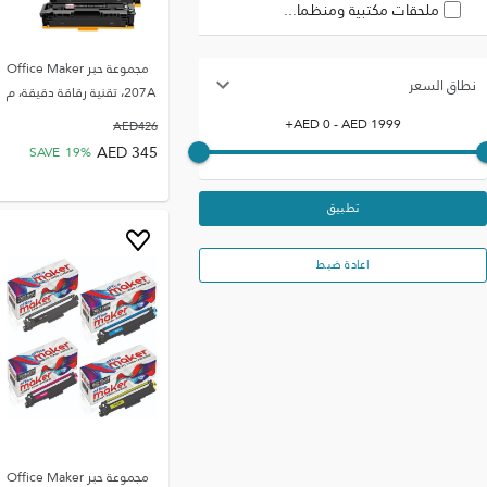
ملحقات مكتبية ومنظما...
مجموعة حبر Office Maker
نطاق السعر
207A، تقنية رقاقة دقيقة، م
+
AED
0
- AED
1999
AED
426
AED
345
SAVE
19
%
تطبيق
اعادة ضبط
مجموعة حبر Office Maker