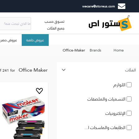
wecare@storeus.com
تسوق حسب
جميع الفئات
عروض خاصة
عروض حصري
Office-Maker
Brands
Home
Office Maker
الفئات
f
241
for
اللوازم
التسميات والملصقات
الإلكترونيات
الطابعات والماسحات ا...