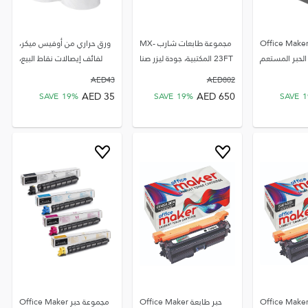
ندوق صيانة Office Maker
مجموعة طابعات شارب MX-
ورق حراري من أوفيس ميكر،
23FT المكتبية، جودة ليزر صنا
لفائف إيصالات نقاط البيع،
AED
43
AED
802
AED
35
AED
650
SAVE
19
%
SAVE
19
%
SAVE
1
بر طابعة Office Maker
حبر طابعة Office Maker
مجموعة حبر Office Maker