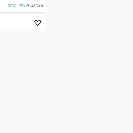
AED
125
SAVE
19
%
مجموعة حبر Office Maker
C-EXV 28، ليزر كامل الطيف،
AED
772
AED
625
SAVE
19
%