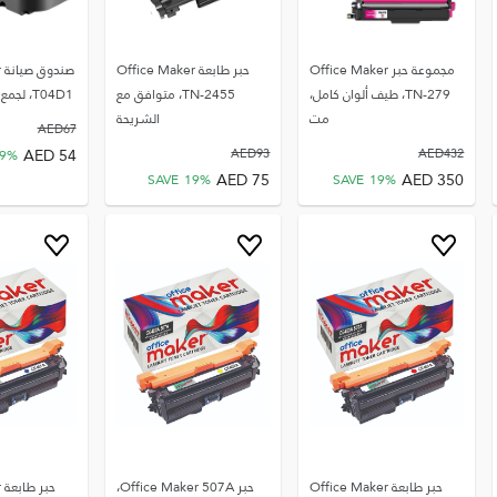
مجموعة حبر Office Maker
حبر طابعة Office Maker
ص
TN-279، طيف ألوان كامل،
TN-2455، متوافق مع
T04D1، لجمع الحبر المستعم
مت
الشريحة
AED
67
AED
54
AED
93
AED
432
9
%
AED
75
AED
350
SAVE
19
%
SAVE
19
%
حبر طابعة Office Maker
حبر Office Maker 507A،
ح