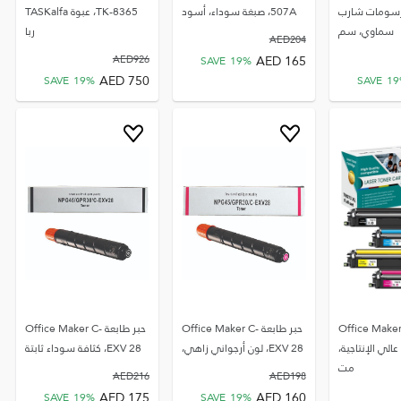
50، رسومات شارب
507A، صبغة سوداء، أسود
TK-8365، عبوة TASKalfa
سماوي، سم
ربا
AED
204
AED
165
AED
926
SAVE
19
%
AED
750
SAVE
19
%
SAVE
19
بر طابعة Office Maker
حبر طابعة Office Maker C-
حبر طابعة Office Maker C-
TN-273، عالي الإنتاجية،
EXV 28، لون أرجواني زاهي،
EXV 28، كثافة سوداء ثابتة
مت
AED
216
AED
198
AED
175
AED
160
SAVE
19
%
SAVE
19
%