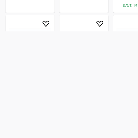
SAVE
19
جموعة حبر Office Maker
حبر طابعة Office Maker C-
مجموعة حبر Office Maker
C-EXV 29، طباعة ليزر
EXV 49، صبغة ماجنتا نابضة
C-EXV 28، طابعة
متطور
ImageRunne
AED
222
AED
180
AED
802
SAVE
19
%
AED
650
SAVE
19
%
SAVE
19