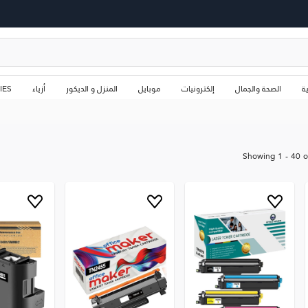
ة
الصحة والجمال
إلكترونيات
موبايل
المنزل و الديكور
أزياء
IES
Showing
1
-
40
o