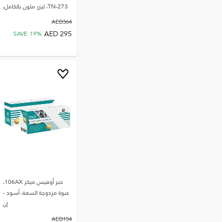
TN-273، ليزر ملون بالكامل،
AED
364
AED
295
SAVE
19
%
حبر أوفيس ميكر 106AX،
عبوة مزدوجة السعة، أسود -
إن
AED
154