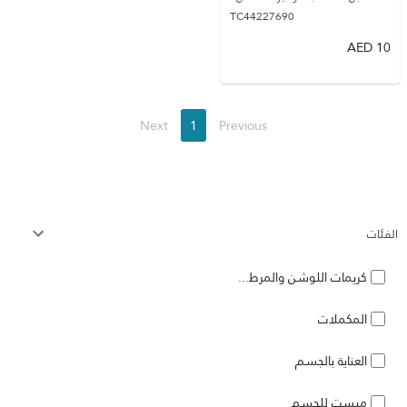
TC44227690
AED
10
Next
1
Previous
الفئات
كريمات اللوشن والمرط...
المكملات
العناية بالجسم
ميست للجسم