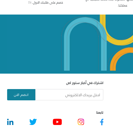
خصم على طلبك الاول١٠٪
عملائنا.
اشترك في أخبار ستور اص
انضم الان
تابعنا