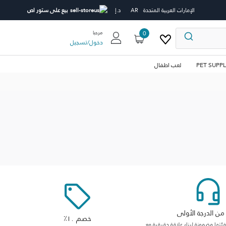
الإمارات العربية المتحدة
AR
د.إ
بيع على ستور اص
0
مرحبا
دخول
/
تسجيل
PET SUPPL
لعب اطفال
ن الدرجة الأولى
خصم ١٠٪
ها مضمونة لبناء علاقة حقيقية مع