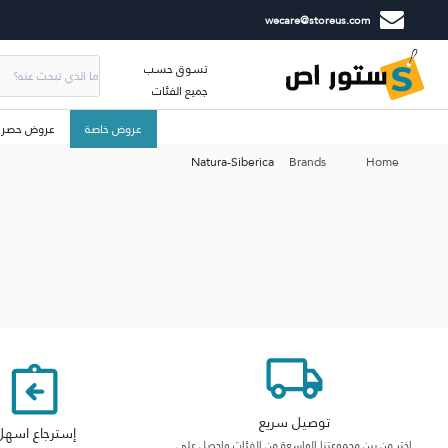
wecare@storeus.com
تسوق حسب
جميع الفئات
عروض خاصة
عروض حصري
Natura-Siberica
Brands
Home
توصيل سريع
إسترجاع اسهل
اختر من بين مجموعتنا الواسعة من الفئات واحصل على