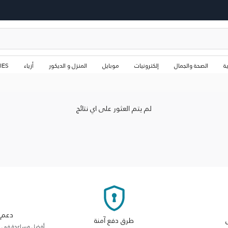
ة
الصحة والجمال
إلكترونيات
موبايل
المنزل و الديكور
أزياء
IES
لم يتم العثور على اي نتائج
دعم م
طرق دفع آمنة
أفضل مساعدة في فئت