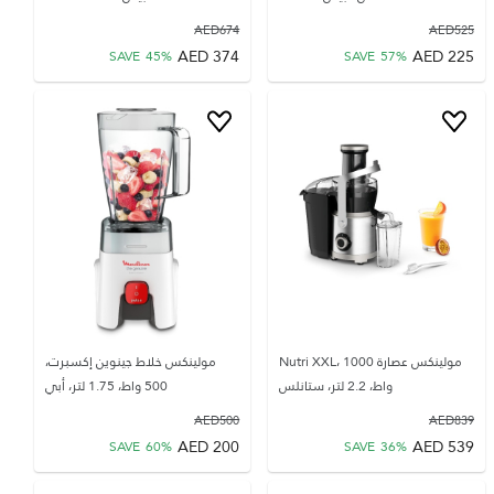
AED
674
AED
525
AED
374
AED
225
SAVE
45
%
SAVE
57
%
مولينكس عصارة Nutri XXL، 1000
مولينكس خلاط جينوين إكسبرت،
واط، 2.2 لتر، ستانلس
500 واط، 1.75 لتر، أبي
AED
500
AED
839
AED
200
AED
539
SAVE
60
%
SAVE
36
%