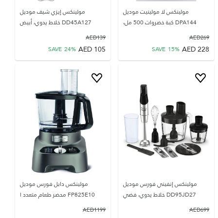
مولينكس لا مولينيت موديل
مولينكس إيزي شيف موديل
DPA144 كبة خضروات 500 مل،
DD45A127 خلاط يدوي، أبيض
AED
139
AED
269
AED
105
AED
228
SAVE
24
%
SAVE
15
%
مولينكس إنفيني فورس موديل
مولينكس دابل فورس موديل
DD95JD27 خلاط يدوي، فضي
FP825E10 محضر طعام متعدد ا
AED
1199
AED
699