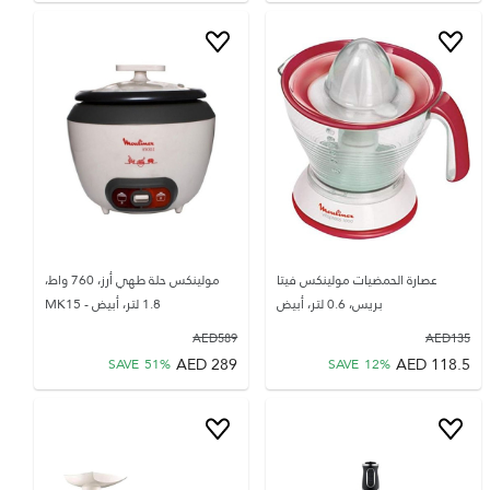
عصارة الحمضيات مولينكس فيتا
مولينكس حلة طهي أرز، 760 واط،
بريس، 0.6 لتر، أبيض
1.8 لتر، أبيض - MK15
AED
589
AED
135
AED
289
AED
118.5
SAVE
51
%
SAVE
12
%