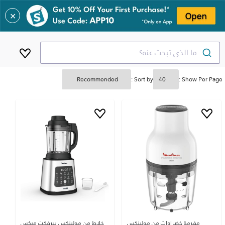
✕
ما الذي تبحث عنه؟
Sort by :
Show Per Page :
مفرمة خضراوات من مولينكس
خلاط من مولينكس بيرفكت ميكس