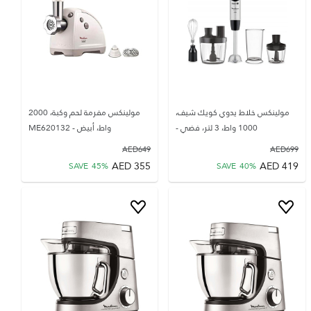
مولينكس خلاط يدوي كويك شيف،
مولينكس مفرمة لحم وكبة، 2000
1000 واط، 3 لتر، فضي -
واط، أبيض - ME620132
AED
649
AED
699
AED
355
AED
419
SAVE
45
%
SAVE
40
%