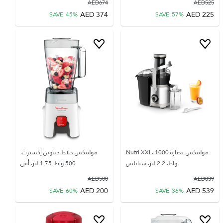
AED
674
AED
525
AED
374
AED
225
SAVE
45
%
SAVE
57
%
مولينكس عصارة Nutri XXL، 1000
مولينكس خلاط جينوين إكسبرت،
واط، 2.2 لتر، ستانلس
500 واط، 1.75 لتر، أبي
AED
500
AED
839
AED
200
AED
539
SAVE
60
%
SAVE
36
%