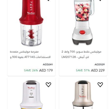
مولينكس خلاط سوبر، 700 واط، 2
مفرمة مولينكس متعددة
لتر، أبيض - LM207128
الاستخدامات AT714G بقوة 500 و
AED
241
AED
529
AED
179
AED
229
SAVE
26
%
SAVE
57
%