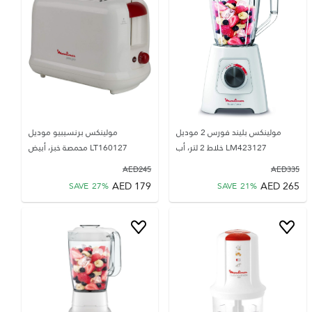
مولينكس بليند فورس 2 موديل
مولينكس برنسيبيو موديل
LM423127 خلاط 2 لتر، أب
LT160127 محمصة خبز، أبيض
AED
245
AED
335
AED
179
AED
265
SAVE
27
%
SAVE
21
%