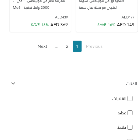
طنجرة أرز من مولينكس، سهلة
مفرمة لحم من مولينكس، 4 في 1،
الطهي مع سلة بخار، سعة
2000 واط، فضية - Me6
AED
439
AED
177
AED
369
AED
149
SAVE
16
%
SAVE
16
%
Next
...
2
1
Previous
الفئات
القلايات
عجانة
خلاط