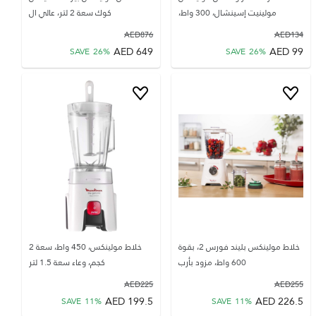
مولينيت إسينشال، 300 واط،
كوك سعة 2 لتر، عالي ال
AED
876
AED
134
AED
649
AED
99
SAVE
26
%
SAVE
26
%
خلاط مولينكس بليند فورس 2، بقوة
خلاط مولينكس، 450 واط، سعة 2
600 واط، مزود بأرب
كجم، وعاء سعة 1.5 لتر
AED
225
AED
255
AED
199.5
AED
226.5
SAVE
11
%
SAVE
11
%