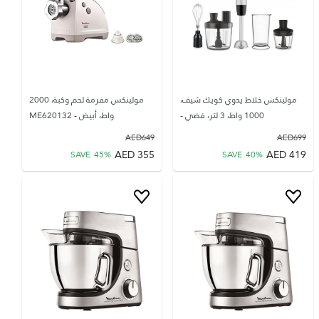
مولينكس خلاط يدوي كويك شيف،
مولينكس مفرمة لحم وكبة، 2000
1000 واط، 3 لتر، فضي -
واط، أبيض - ME620132
AED
649
AED
699
AED
355
AED
419
SAVE
45
%
SAVE
40
%