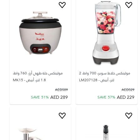
مولينكس خلاط سوبر، 700 واط، 2
مولينكس حلة طهي أرز، 760 واط،
لتر، أبيض - LM207128
1.8 لتر، أبيض - MK15
AED
589
AED
529
AED
289
AED
229
SAVE
51
%
SAVE
57
%