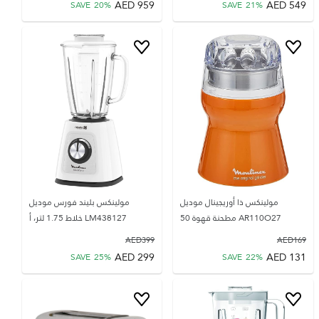
AED
959
AED
549
SAVE
20
%
SAVE
21
%
مولينكس ذا أوريجينال موديل
مولينكس بليند فورس موديل
AR110O27 مطحنة قهوة 50
LM438127 خلاط 1.75 لتر، أ
AED
399
AED
169
AED
299
AED
131
SAVE
25
%
SAVE
22
%