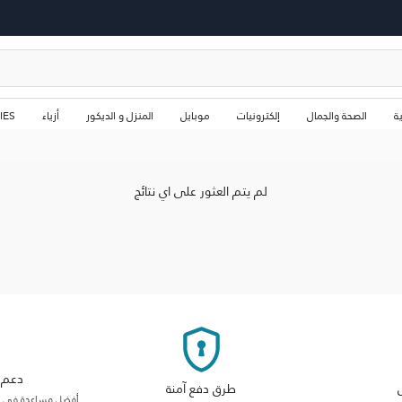
ة
الصحة والجمال
إلكترونيات
موبايل
المنزل و الديكور
أزياء
IES
لم يتم العثور على اي نتائج
دعم م
طرق دفع آمنة
أفضل مساعدة في فئت