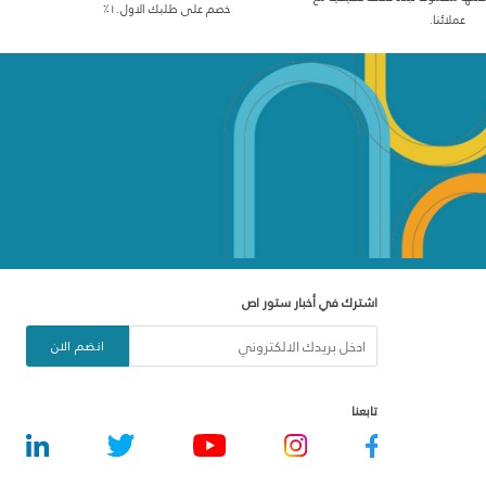
خصم على طلبك الاول١٠٪
عملائنا.
اشترك في أخبار ستور اص
انضم الان
تابعنا