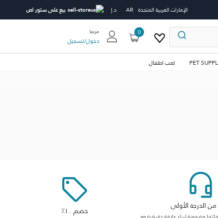
الإمارات العربية المتحدة
AR
د.إ
بيع على ستور اص
0
مرحبا
دخول
/
تسجيل
PET SUPPL
لعب اطفال
ن الدرجة الأولى
خصم ١٠٪
ها مضمونة لبناء علاقة حقيقية مع