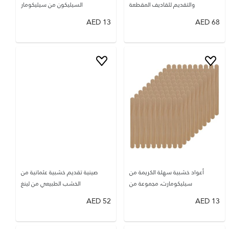
والتقديم للقاديف المقطعة
السيليكون من سيليكومار
AED
13
AED
68
أعواد خشبية سهلة الكريمة من
صينية تقديم خشبية عثمانية من
سيليكومارت، مجموعة من
الخشب الطبيعي من لينغ
AED
52
AED
13