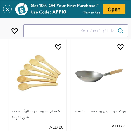
✕
ما الذي تبحث عنه؟
ووك حديد صيني بيد خشب - 33 سم
6 قطع خشبية صديقة للبيئة ملعقة
شاي القهوة
AED
68
AED
20