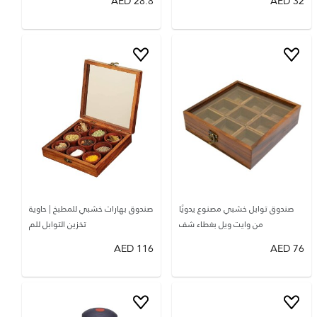
AED
28.8
AED
32
صندوق توابل خشبي مصنوع يدويًا
صندوق بهارات خشبي للمطبخ | حاوية
من وايت ويل بغطاء شف
تخزين التوابل للم
AED
116
AED
76