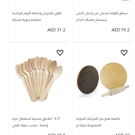
سطح طاولة خشبي من إنديان تاتش
هاون الخيزران ومدقة الثوم هراسة
شيشام ماسالا دابا [ر
مطحنة يدوية كسارة
AED
31.2
AED
79.2
ماكينة صنع خبز التورتيلا اليدوية
6.5 "ملاعق خشبية استعمال مرة
المصنوعة يدويًا م
واحدة - خشب بتولا طبي