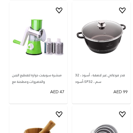
قدر فوغاتي غير لاصقة ، أسود ، 32
مبشرة سويفت دوارة لتقطيع الجبن
سم ، SP32-أسود
والخضروات ومطحنة مع
AED
47
AED
99