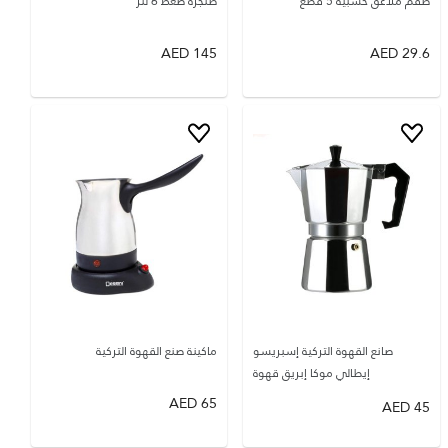
طقم ملاعق خشبية 5 قطع
طنجرة ضغط 6 لتر
AED
145
AED
29.6
صانع القهوة التركية إسبريسو
ماكينة صنع القهوة التركية
إيطالي موكا إبريق قهوة
AED
65
AED
45