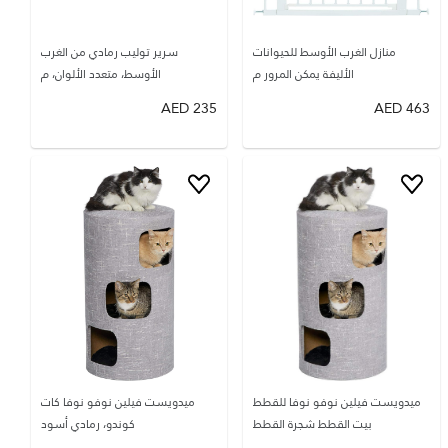
منازل الغرب الأوسط للحيوانات
سرير توليب رمادي من الغرب
الأليفة يمكن المرور م
الأوسط، متعدد الألوان، م
AED
235
AED
463
ميدويست فيلين نوفو نوفا للقطط
ميدويست فيلين نوفو نوفا كات
بيت القطط شجرة القطط
كوندو، رمادي أسود