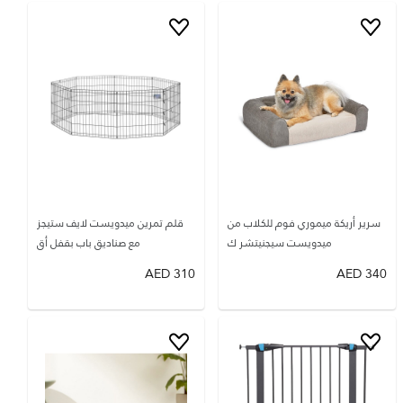
سرير أريكة ميموري فوم للكلاب من
قلم تمرين ميدويست لايف ستيجز
ميدويست سيجنيتشر ك
مع صناديق باب بقفل أق
AED
310
AED
340