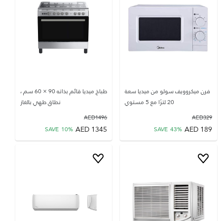
فرن ميكروويف سولو من ميديا سعة
طباخ ميديا قائم بذاته 90 × 60 سم ،
20 لترًا مع 5 مستوي
نطاق طهي بالغاز
AED
1496
AED
329
AED
1345
AED
189
SAVE
10
%
SAVE
43
%