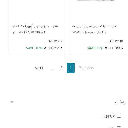
مكيف شباك ميديا سوبر كوايت -
مكيف جداري ميديا أورورا - 1.5 طن
1.5 طن - موديل - MWT
MST2AB9-18CR1 - ض
AED
2835
AED
2110
AED
2549
AED
1875
SAVE
10
%
SAVE
11
%
Next
...
2
1
Previous
الفئات
مايكرويف