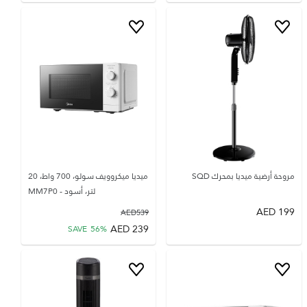
مروحة أرضية ميديا ​​بمحرك SQD
ميديا ميكروويف سولو، 700 واط، 20
لتر، أسود - MM7P0
AED
199
AED
539
AED
239
SAVE
56
%