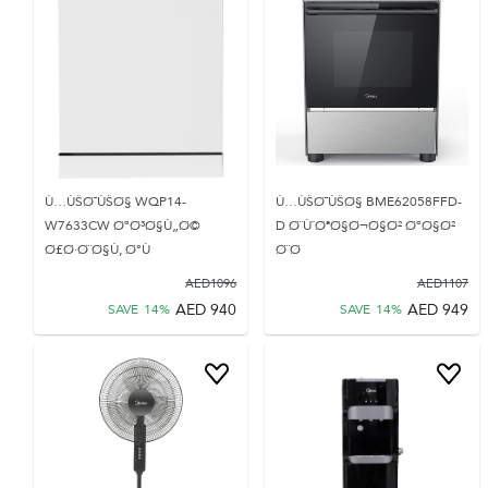
Ù…ÙŠØ¯ÙŠØ§ WQP14-
Ù…ÙŠØ¯ÙŠØ§ BME62058FFD-
W7633CW ØºØ³Ø§Ù„Ø©
D Ø¨ÙˆØªØ§Ø¬Ø§Ø² ØºØ§Ø²
Ø£Ø·Ø¨Ø§Ù‚ Ø°Ù
Ø¨Ø
AED
1096
AED
1107
AED
940
AED
949
SAVE
14
%
SAVE
14
%