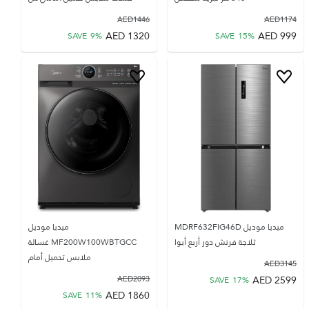
AED
1446
AED
1174
AED
1320
AED
999
SAVE
9
%
SAVE
15
%
ميديا موديل MDRF632FIG46D
ميديا موديل
ثلاجة فرنش دور أربع أبوا
MF200W100WBTGCC غسالة
ملابس تحميل أمام
AED
3145
AED
2599
AED
2093
SAVE
17
%
AED
1860
SAVE
11
%