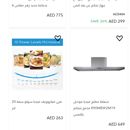
جهاز تحكم عن بعد للمن
بدعامة حديد زهر مقاس 6
AED
775
AED
404
AED
299
SAVE
26
%
شفاط مطبخ ميديا موديل
فرن ميكروويف ميديا ​​سولو سعة 20
E90MEW2M19 مدمج بتحكم
لتر
باللمس
AED
263
AED
649