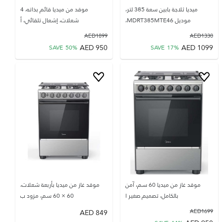
ميديا ثلاجة بابين سعة 385 لتر،
موقد من ميديا قائم بذاته، 4
موديل MDRT385MTE46،
شعلات، إشعال تلقائي، أ
AED
1899
AED
1330
AED
950
AED
1099
SAVE
50
%
SAVE
17
%
موقد غاز من ميديا 60 سم، آمن
موقد غاز من ميديا بأربعة شعلات،
بالكامل، تصميم صغير ا
60 × 60 سم، مزود ب
AED
849
AED
1699