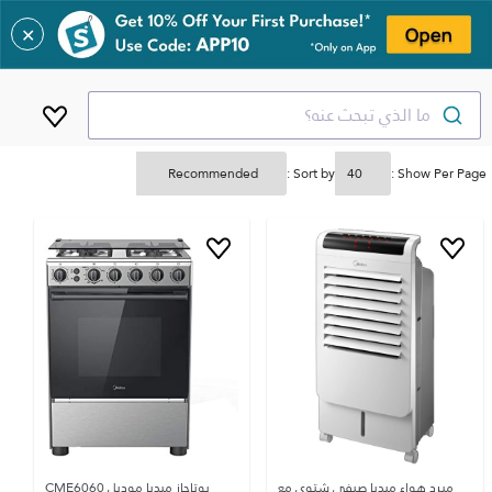
✕
ما الذي تبحث عنه؟
Sort by :
Show Per Page :
مبرد هواء ميديا صيفي شتوي مع
بوتاجاز ميديا موديل CME6060