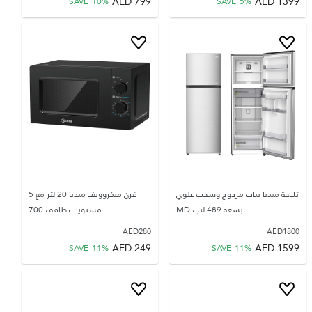
AED
799
AED
1399
SAVE
10
%
SAVE
5
%
ثلاجة ميديا بباب مزدوج وسحب علوي
فرن ميكروويف ميديا 20 لتر مع 5
بسعة 489 لتر ، MD
مستويات طاقة ، 700
AED
280
AED
1800
AED
249
AED
1599
SAVE
11
%
SAVE
11
%