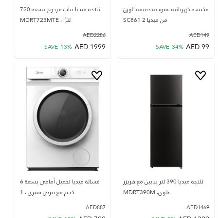
مكنسة كهربائية عمودية خفيفة الوزن
ثلاجة ميديا بباب مزدوج بسعة 720
من ميديا SC861 2
لترًا ، MDRT723MTE
AED
2286
AED
149
AED
1999
AED
99
SAVE
13
%
SAVE
34
%
ثلاجة ميديا 390 لتر ببابين مع فريزر
غسالة ميديا تحميل أمامي بسعة 6
علوي، MDRT390M
كجم مع قرص قمري ، 1
AED
887
AED
1469