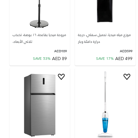
موزع مياه ميديا، تحميل سفلي، درجة
مروحة ميديا بقاعدة، ١٦ بوصة، تذبذب
حرارة دافئة وبار
ثلاثي الأبعاد،
AED
189
AED
599
AED
89
AED
499
SAVE
53
%
SAVE
17
%