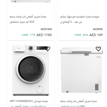
مروحة ميديا عمودية مع جهاز تحكم
ميديا فريزر أفقي باب واحد سعة
عن بعد - 3 أوضاع ل
405 لتر تبريد منخفض
AED
1428
AED
200
AED
1180
AED
149
SAVE
17
%
SAVE
26
%
ميديا فريزر أفقي باب واحد سعة
ميديا موديل MF110W80BGCC
345 لتر تبريد منخفض
غسالة ملابس تحميل أمامي س