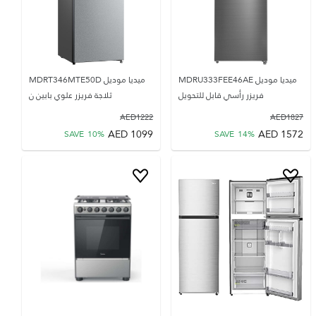
ميديا موديل MDRU333FEE46AE
ميديا موديل MDRT346MTE50D
فريزر رأسي قابل للتحويل
ثلاجة فريزر علوي بابين ن
AED
1222
AED
1827
AED
1099
AED
1572
SAVE
10
%
SAVE
14
%