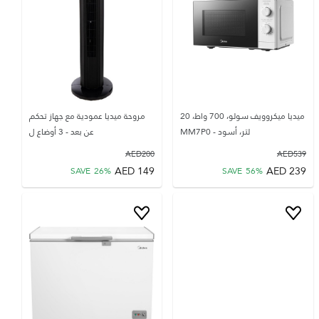
ميديا ميكروويف سولو، 700 واط، 20
مروحة ميديا عمودية مع جهاز تحكم
لتر، أسود - MM7P0
عن بعد - 3 أوضاع ل
AED
200
AED
539
AED
149
AED
239
SAVE
26
%
SAVE
56
%