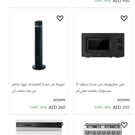
AED
950
SAVE
44
%
فرن ميكروويف من ميديا سولو، 5
مروحة من ميديا العمودية، جهاز تحكم
مستويات طاقة، قفل أم
عن بعد متعدد ال
AED
499
AED
499
AED
260
AED
310
SAVE
48
%
SAVE
38
%