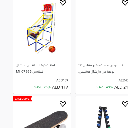
ترامبولين صامت صغير مقاس 50
حاملات كرة السلة من مارشال
بوصة من مارشال فيتنيس،
فيتنيس Mf-0736B
AED
159
AED
4
AED
119
AED
24
SAVE
25
%
SAVE
43
%
EXCLUSIVE