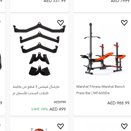
99
AED
331.99
AED
7999
Marshal Fitness Marshal Bench
مارشال فيتنس 5 قطع من ماكينة
Press Bar | Mf-600Da
كابلات السحب للأسفل م
99
AED
799
AED
988.99
AED
499
SAVE
38
%