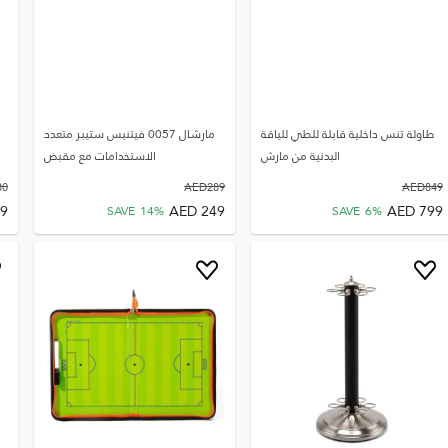
طاولة تنس داخلية قابلة للطي للياقة
مارشال 0057 فيتنيس ستيبر متعدد
البدنية من مارش
الاستخدامات مع مقبض
80
AED
289
AED
849
9
AED
249
AED
799
SAVE
14
%
SAVE
6
%