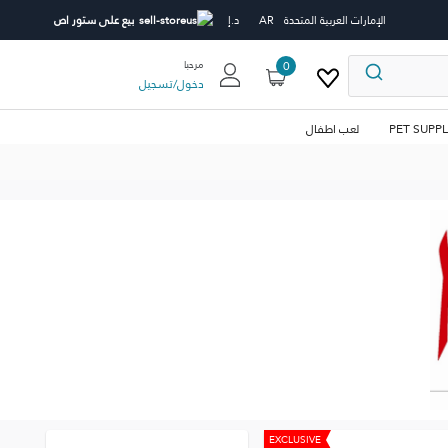
الإمارات العربية المتحدة
AR
د.إ
بيع على ستور اص
0
مرحبا
دخول
/
تسجيل
PET SUPPL
لعب اطفال
EXCLUSIVE