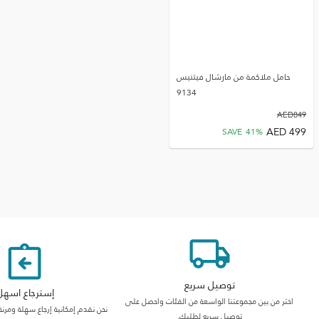
حامل ملاكمة من مارشال فيتنيس
9134
AED
849
AED
499
SAVE
41
%
توصيل سريع
إسترجاع اسهل
اختر من بين مجموعتنا الواسعة من الفئات واحصل على
نحن نقدم إمكانية إرجاع سهلة ومرنة
توصيل سريع لطلبك.