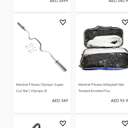
AED
2899
AED
240.
Marshal Fitness Olympic Super
Marshal Fitness Volleyball Net
Curl Bar | Olympic B
Twisted Knotted Fou
AED
349
AED
93.