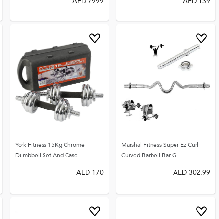
AED
7999
AED
139
York Fitness 15Kg Chrome
Marshal Fitness Super Ez Curl
Dumbbell Set And Case
Curved Barbell Bar G
AED
170
AED
302.99