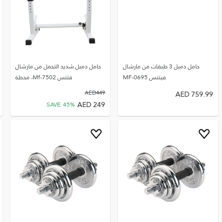
حامل دمبل 3 طبقات من مارشال
حامل دمبل شديد التحمل من مارشال
فيتنس MF-0695
فتنس Mf-7502، محطة
AED
449
AED
759.99
AED
249
SAVE
45
%