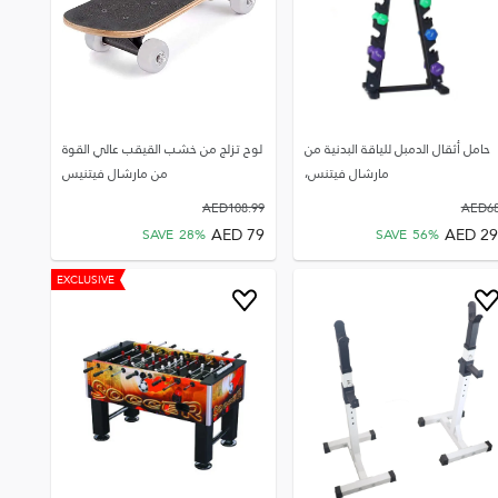
حامل أثقال الدمبل للياقة البدنية من
لوح تزلج من خشب القيقب عالي القوة
مارشال فيتنس،
من مارشال فيتنيس
AED
108.99
AED
6
AED
79
AED
29
SAVE
28
%
SAVE
56
%
EXCLUSIVE