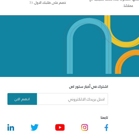
خصم على طلبك الاول١٠٪
عملائنا.
اشترك في أخبار ستور اص
انضم الان
تابعنا