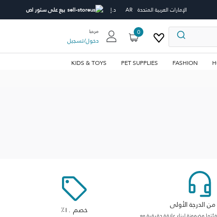
الإمارات العربية المتحدة
AR
د.إ
بيع على ستور اص
0
مرحبا
دخول
/
تسجيل
KIDS & TOYS
PET SUPPLIES
FASHION
H
ن الدرجة الأولى
خصم ١٠٪
ها مضمونة لبناء علاقة حقيقية مع