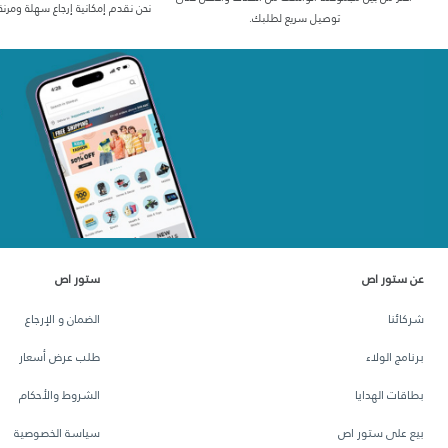
نحن نقدم إمكانية إرجاع سهلة ومرنة
توصيل سريع لطلبك.
عن ستور اص
ستور اص
شركائنا
الضمان و الإرجاع
برنامج الولاء
طلب عرض أسعار
بطاقات الهدايا
الشروط والأحكام
بيع على ستور اص
سياسة الخصوصية