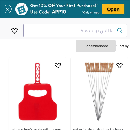
✕
ما الذي تبحث عنه؟
Sort by :
كوبمان طقم أسياخ شواء 12 قطعة
مروحة يد للشواء من كوبمان، حمراء،