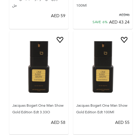
100Ml
مل
AED
59
AED
46
AED
43.24
SAVE
6
%
Jacques Bogart One Man Show
Jacques Bogart One Man Show
Gold Edition Edt 3.33O
Gold Edition Edt 100Ml
AED
58
AED
55