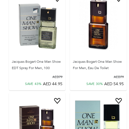
Jacques Bogart One Man Show
Jacques Bogart One Man Show
EDT Spray For Men, 100
For Men, Eau De Toilet
AED
79
AED
79
AED
44.95
AED
54.95
SAVE
43
%
SAVE
30
%