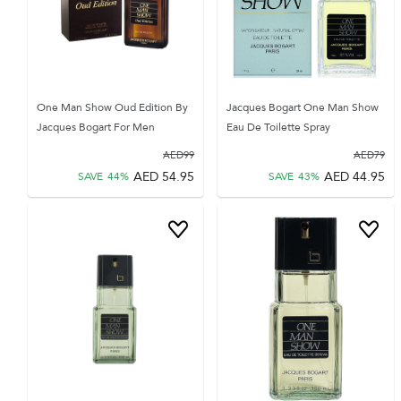
One Man Show Oud Edition By
Jacques Bogart One Man Show
Jacques Bogart For Men
Eau De Toilette Spray
AED
99
AED
79
AED
54.95
AED
44.95
SAVE
44
%
SAVE
43
%