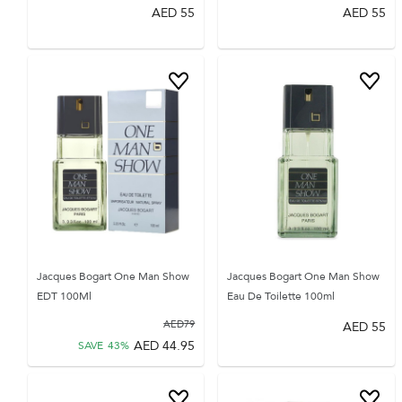
AED
55
AED
55
Jacques Bogart One Man Show
Jacques Bogart One Man Show
EDT 100Ml
Eau De Toilette 100ml
AED
79
AED
55
AED
44.95
SAVE
43
%