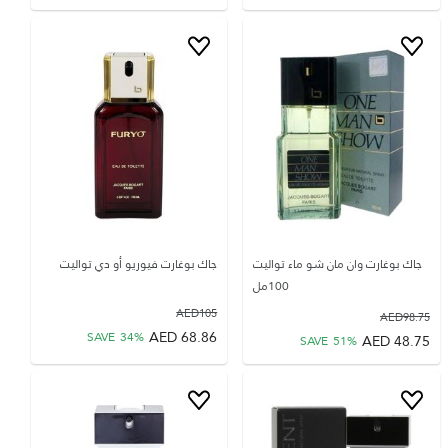
جاك بوغارت وان مان شو ماء تواليت
جاك بوغارت فيوريو أو دي تواليت
100مل
AED
105
AED
98.75
AED
68.86
SAVE
34
%
AED
48.75
SAVE
51
%