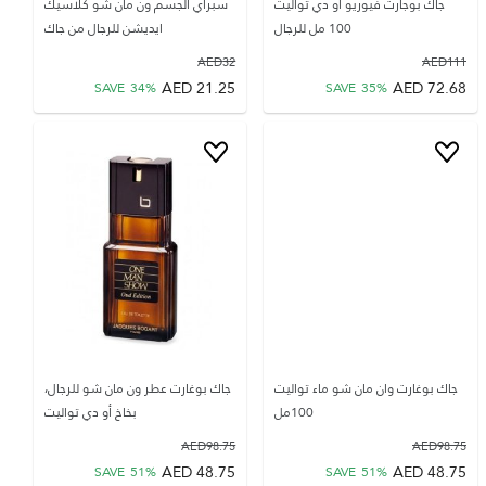
جاك بوجارت فيوريو او دي تواليت
سبراي الجسم ون مان شو كلاسيك
100 مل للرجال
ايديشن للرجال من جاك
AED
32
AED
111
AED
21.25
AED
72.68
SAVE
34
%
SAVE
35
%
جاك بوغارت وان مان شو ماء تواليت
جاك بوغارت عطر ون مان شو للرجال،
100مل
بخاخ أو دي تواليت
AED
98.75
AED
98.75
AED
48.75
AED
48.75
SAVE
51
%
SAVE
51
%