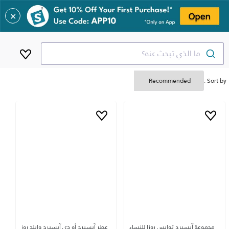
✕
ما الذي تبحث عنه؟
Sort by :
مجموعة آيسبرج توايس روزا للنساء
عطر آيسبرج أو دي آيسبرج وايلد روز