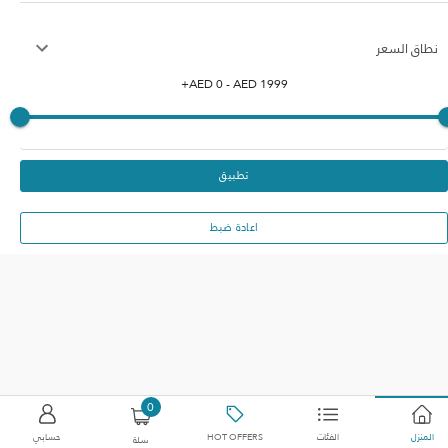
نطاق السعر
+
AED
0
- AED
1999
تطبيق
اعادة ضبط
0
المنزل
الفئات
HOT OFFERS
حسابي
سلة