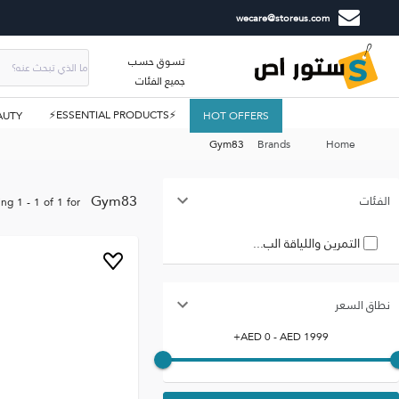
wecare@storeus.com
تسوق حسب
جميع الفئات
⚡ESSENTIAL PRODUCTS⚡
AUTY
HOT OFFERS
Gym83
Brands
Home
Gym83
الفئات
ing
1
-
1
of
1
for
التمرين واللياقة الب...
نطاق السعر
+
AED
0
- AED
1999