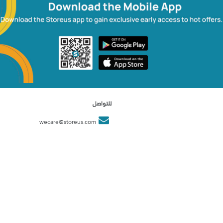
للتواصل
wecare@storeus.com