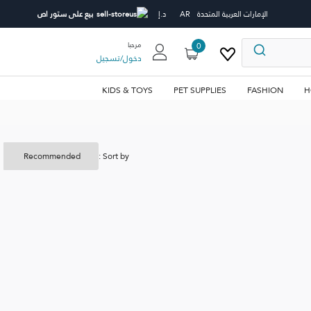
الإمارات العربية المتحدة
AR
د.إ
بيع على ستور اص
0
مرحبا
دخول
/
تسجيل
KIDS & TOYS
PET SUPPLIES
FASHION
H
Sort by :