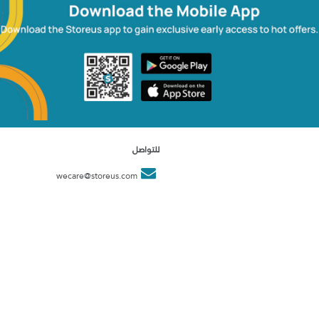
للتواصل
wecare@storeus.com