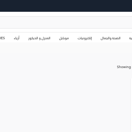
ة
الصحة والجمال
إلكترونيات
موبايل
المنزل و الديكور
أزياء
IES
Showing