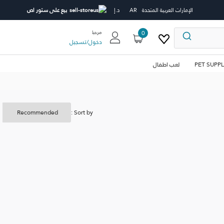
الإمارات العربية المتحدة
AR
د.إ
بيع على ستور اص
0
مرحبا
دخول
/
تسجيل
PET SUPPL
لعب اطفال
Sort by :