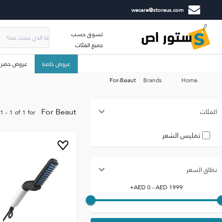
wecare@storeus.com
تسوق حسب
جميع الفئات
عروض خاصة
عروض حصري
For-Beaut
Brands
Home
For Beaut
الفئات
1
-
1
of
1
for
تمليس الشعر
نطاق السعر
+
AED
0
- AED
1999