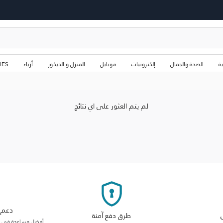
ة
الصحة والجمال
إلكترونيات
موبايل
المنزل و الديكور
أزياء
IES
لم يتم العثور على اي نتائج
دعم م
طرق دفع آمنة
أفضل مساعدة في فئت