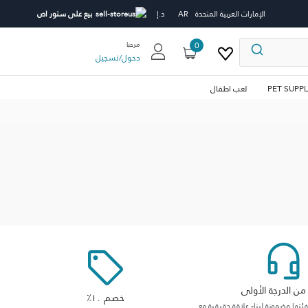
الإمارات العربية المتحدة
AR
د.إ
بيع على ستور اص
0
مرحبا
دخول
/
تسجيل
PET SUPPL
لعب اطفال
ن الدرجة الأولى
خصم ١٠٪
ها مضمونة لبناء علاقة حقيقية مع