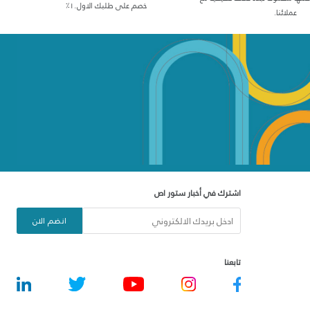
خصم على طلبك الاول١٠٪
عملائنا.
اشترك في أخبار ستور اص
انضم الان
تابعنا