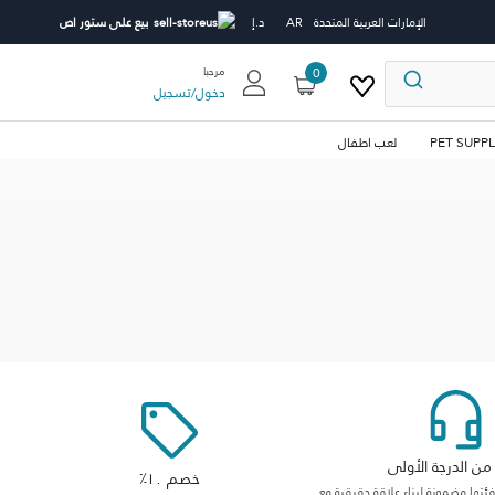
الإمارات العربية المتحدة
AR
د.إ
بيع على ستور اص
0
مرحبا
دخول
/
تسجيل
PET SUPPL
لعب اطفال
ن الدرجة الأولى
خصم ١٠٪
ها مضمونة لبناء علاقة حقيقية مع