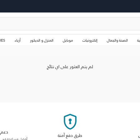
ة
الصحة والجمال
إلكترونيات
موبايل
المنزل و الديكور
أزياء
IES
لم يتم العثور على اي نتائج
دعم م
طرق دفع آمنة
أفضل مساعدة في فئت