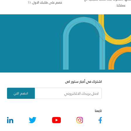
خصم على طلبك الاول١٠٪
عملائنا.
اشترك في أخبار ستور اص
انضم الان
تابعنا