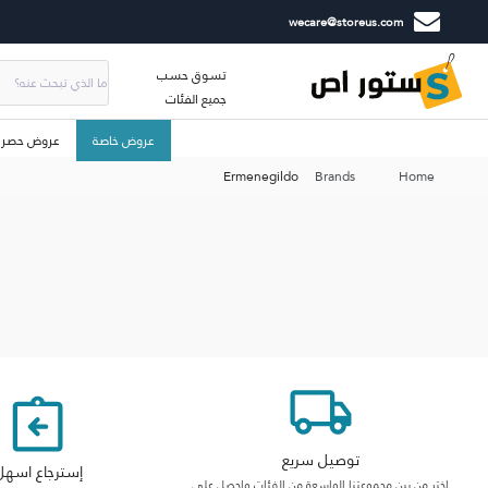
wecare@storeus.com
تسوق حسب
جميع الفئات
عروض خاصة
عروض حصري
Ermenegildo
Brands
Home
توصيل سريع
إسترجاع اسهل
اختر من بين مجموعتنا الواسعة من الفئات واحصل على