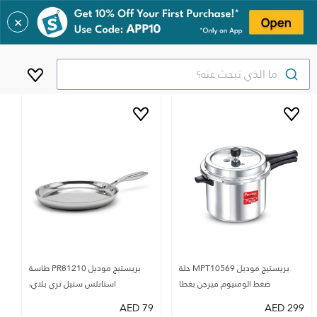
✕
ما الذي تبحث عنه؟
بريستيج موديل MPT10569 حلة
بريستيج موديل PR81210 طاسة
ضغط الومنيوم فيرجن بغطا
استانلس ستيل تري بلاي،
AED
79
AED
299