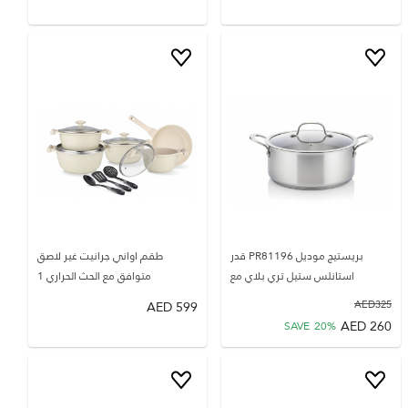
بريستيج موديل PR81196 قدر
طقم اواني جرانيت غير لاصق
استانلس ستيل تري بلاي مع
متوافق مع الحث الحراري 1
AED
599
AED
325
AED
260
SAVE
20
%