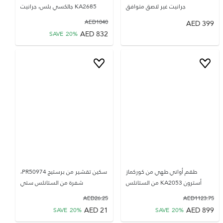
جرانيت غير لاصق متوافق
KA2685 جالكسي بلس، جرانيت
AED
1040
AED
399
AED
832
SAVE
20
%
طقم أواني طهي من كوركماز
سكين تقشير من برستيج PR50974،
أسترون KA2053 من الستانلس
شفرة من الستانلس ستي
AED
26.25
AED
1123.75
AED
21
AED
899
SAVE
20
%
SAVE
20
%