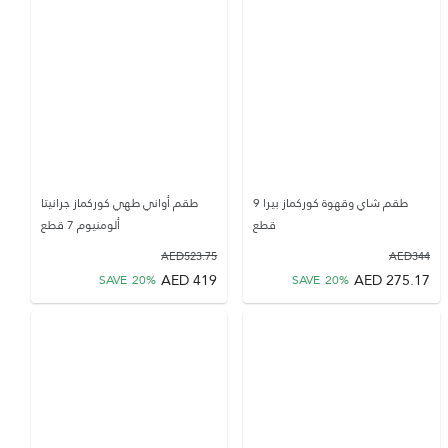
طقم شاي وقهوة كوركماز بيرا 9
طقم أواني طهي كوركماز جرانيتا
قطع
ألومنيوم 7 قطع
AED
523.75
AED
344
AED
419
AED
275.17
SAVE
20
%
SAVE
20
%