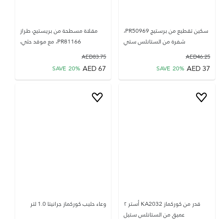
سكين تقطيع من برستيج PR50969،
مقلاة مسطحة من بريستيج، طراز
شفرة من الستانلس ستي
PR81166، مع موقد حثي،
AED
83.75
AED
46.25
AED
67
AED
37
SAVE
20
%
SAVE
20
%
قدر من كوركماز KA2032 أستر ٢
وعاء حليب كوركماز جرانيتا 1.0 لتر
عميق من الستانلس ستيل