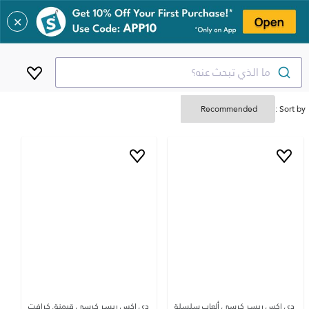
✕
ما الذي تبحث عنه؟
Sort by :
دي إكس ريسر كرسي ألعاب سلسلة
دي إكس ريسر كرسي قيمنق كرافت