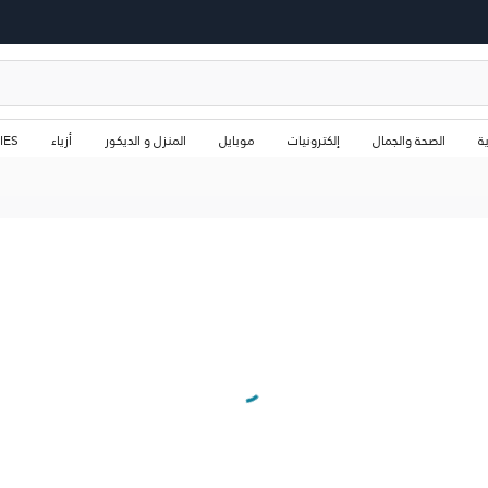
ة
الصحة والجمال
إلكترونيات
موبايل
المنزل و الديكور
أزياء
IES