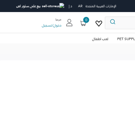
الإمارات العربية المتحدة
AR
د.إ
بيع على ستور اص
0
مرحبا
دخول
/
تسجيل
PET SUPPL
لعب اطفال