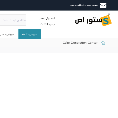
wecare@storeus.com
تسوق حسب
جميع الفئات
عروض خاصة
عروض حصري
Cake-Decoration-Center