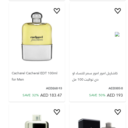
كاشاريل امور امور سمر للنساء او
Cacharel Cacheral EDT 100ml
دي تواليت 100 مل
for Men
AED
268.13
AED
385.8
AED
183.47
AED
193
SAVE
32
%
SAVE
50
%