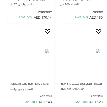
للنساء، 100 مل
او دي بارفان 75 مل
AED
340.09
AED
390
AED
170.14
AED
180
SAVE
50
%
SAVE
54
%
كاشاريل طقم صغير للنساء EDP 3 X
كاشاريل امور امور لوف فيستيفال
5ML Yes I Am Glori
للنساء او دي تواليت
AED
285.8
AED
245.8
AED
143
AED
123
SAVE
50
%
SAVE
50
%