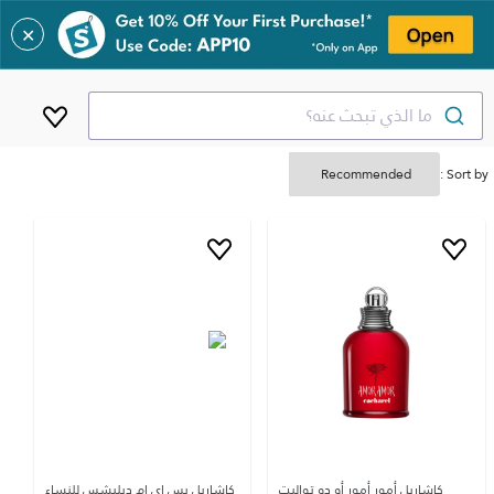
✕
ما الذي تبحث عنه؟
Sort by :
كاشاريل أمور أمور أو دو تواليت
كاشاريل يس اي ام ديليشس للنساء