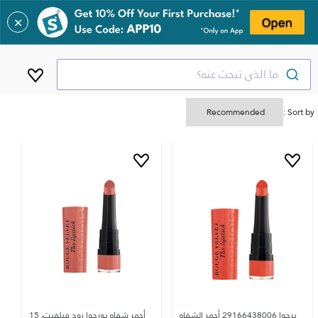
✕
ما الذي تبحث عنه؟
Sort by :
برجوا 29166438006 أحمر الشفاه
أحمر شفاه بورجوا روج فيلفيت، 15