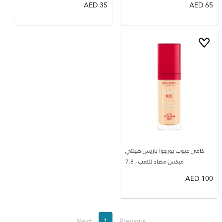
AED
35
AED
65
خافي عيوب بورجوا باريس هيلثي
ميكس مضاد للتعب ، 7.8
AED
100
Next
1
Previous