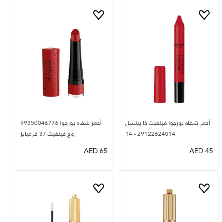
أحمر شفاه بورجوا فيلفيت ذا بينسل
أحمر شفاه بورجوا 99350046776
29122624014 - 14
روج فيلفيت 37 فرمبايز
AED
65
AED
45