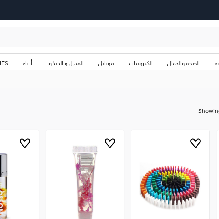
ة
الصحة والجمال
إلكترونيات
موبايل
المنزل و الديكور
أزياء
IES
Showin