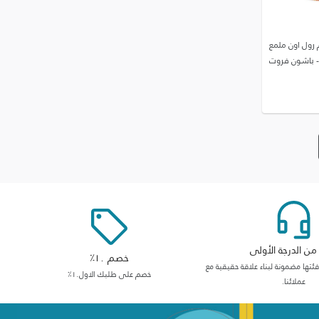
رول اون ملمع
- باشون فروت
ن الدرجة الأولى
خصم ١٠٪
ها مضمونة لبناء علاقة حقيقية مع
خصم على طلبك الاول١٠٪
عملائنا.