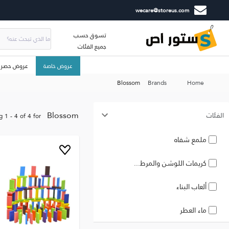
wecare@storeus.com
تسوق حسب
جميع الفئات
عروض خاصة
عروض حصري
Blossom
Brands
Home
Blossom
الفئات
g
1
-
4
of
4
for
ملمع شفاه
كريمات اللوشن والمرط...
ألعاب البناء
ماء العطر