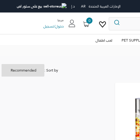
الإمارات العربية المتحدة
AR
د.إ
بيع على ستور اص
0
مرحبا
دخول
/
تسجيل
PET SUPPL
لعب اطفال
Sort by :