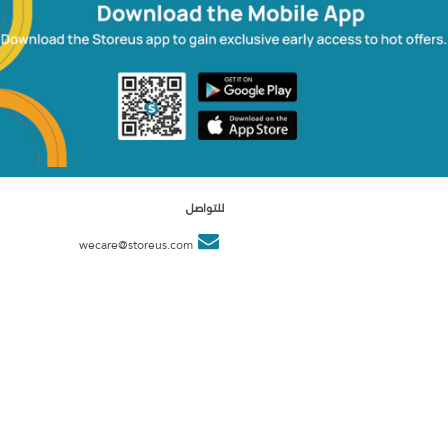
للتواصل
wecare@storeus.com