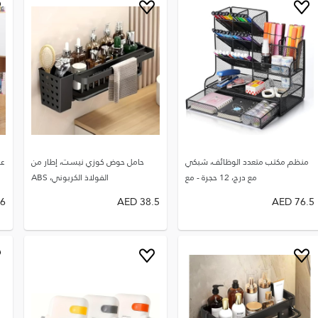
منظم مكتب متعدد الوظائف، شبكي
حامل حوض كوزي نيست، إطار من
مع درج، 12 حجرة - مع
الفولاذ الكربوني، ABS
16
AED
38.5
AED
76.5