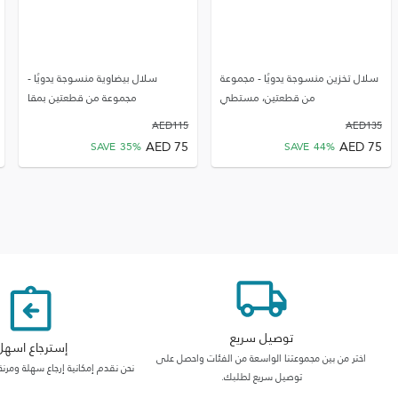
سلال تخزين منسوجة يدويًا - مجموعة
سلال بيضاوية منسوجة يدويًا -
من قطعتين، مستطي
مجموعة من قطعتين بمقا
AED
115
AED
135
AED
75
AED
75
SAVE
35
%
SAVE
44
%
توصيل سريع
إسترجاع اسهل
اختر من بين مجموعتنا الواسعة من الفئات واحصل على
نحن نقدم إمكانية إرجاع سهلة ومرنة
توصيل سريع لطلبك.