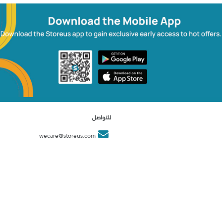
للتواصل
wecare@storeus.com