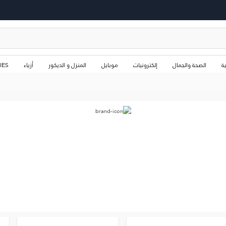
ة
الصحة والجمال
إلكترونيات
موبايل
المنزل و الديكور
أزياء
IES