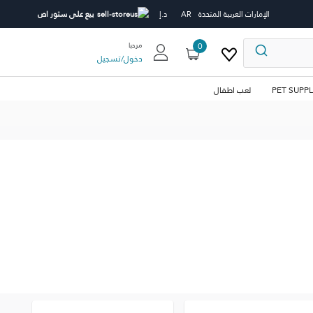
الإمارات العربية المتحدة
AR
د.إ
بيع على ستور اص
0
مرحبا
دخول
/
تسجيل
PET SUPPL
لعب اطفال