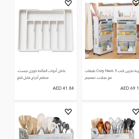
عربة تخزين كتب Cozy Nest، 5 طبقات
حامل أدوات المائدة كوزي نيست،
مع عجلات، تصميم
منظم أدراج قابل للتع
AED
41.84
AED
69.