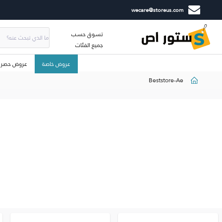
wecare@storeus.com
تسوق حسب
جميع الفئات
عروض خاصة
عروض حصري
Beststore-Ae