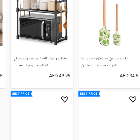
طقم ملاعق سيليكون، مقاومة
منظم رفوف الميكروويف، رف سطح
للحرارة، قبضة مانعة للان
الطاولة، موفر للمساحة
75
AED
49.95
AED
34.5
BEST PRICE
BEST PRICE