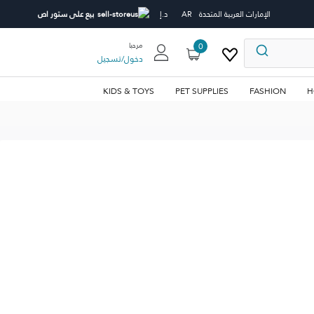
الإمارات العربية المتحدة
AR
د.إ
بيع على ستور اص
0
مرحبا
دخول
/
تسجيل
KIDS & TOYS
PET SUPPLIES
FASHION
H