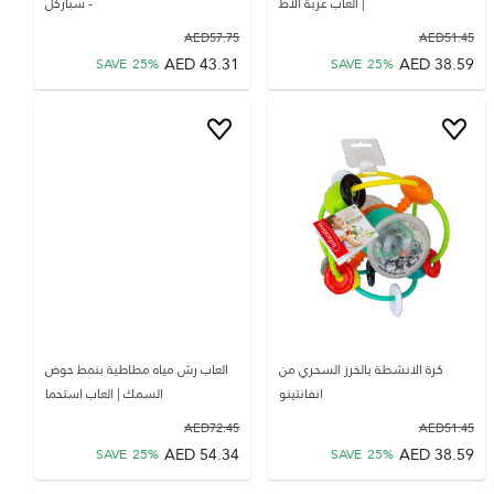
| ألعاب عربة الأط
- سباركل
AED
57.75
AED
51.45
AED
43.31
AED
38.59
SAVE
25
%
SAVE
25
%
كرة الانشطة بالخرز السحري من
العاب رش مياه مطاطية بنمط حوض
انفانتينو
السمك | العاب استحما
AED
72.45
AED
51.45
AED
54.34
AED
38.59
SAVE
25
%
SAVE
25
%