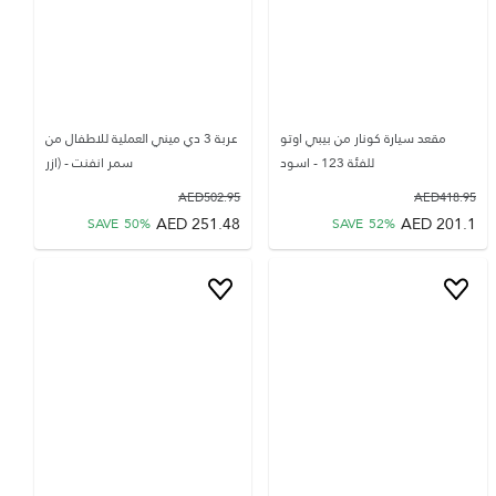
مقعد سيارة كونار من بيبي اوتو
عربة 3 دي ميني العملية للاطفال من
للفئة 123 - اسود
سمر انفنت - (ازر
AED
502.95
AED
418.95
AED
251.48
AED
201.1
SAVE
50
%
SAVE
52
%