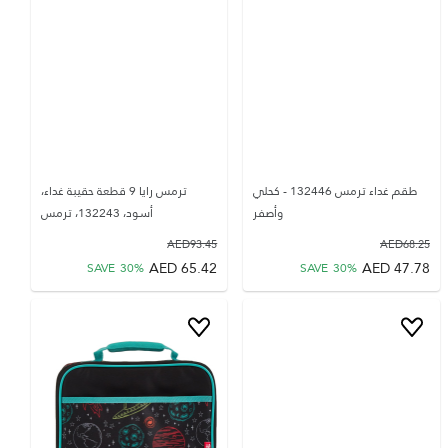
طقم غداء ترمس 132446 - كحلي
ترمس رايا 9 قطعة حقيبة غداء،
وأصفر
أسود، 132243، ترمس
AED
93.45
AED
68.25
AED
65.42
AED
47.78
SAVE
30
%
SAVE
30
%