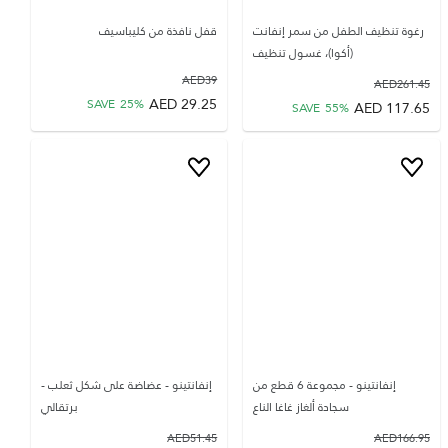
رغوة تنظيف الطفل من سمر إنفانت
قفل نافذة من كليباسيف
(أكوا)، غسول تنظيف
AED
39
AED
261.45
AED
29.25
SAVE
25
%
AED
117.65
SAVE
55
%
إنفانتينو - مجموعة 6 قطع من
إنفانتينو - عضاضة على شكل ثعلب -
سجادة ألغاز غاغا الناع
برتقالي
AED
51.45
AED
166.95