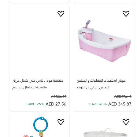
حوض استحمام الفقاعات والمنتجع
عضاضة جود بايتس على شكل جزرة،
الصحي ال اي ال الترف
مناسبة للاطفال من عم
AED
36.75
AED
576.45
AED
27.56
AED
345.87
SAVE
25
%
SAVE
40
%