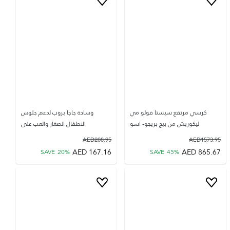
كرسي مرتفع سيستا فولو مي
وسادة جاجا بروب لدعم جلوس
ليكوريش من بيج بريجو- اسو
الاطفال الصغار والعب على
AED
208.95
AED
1573.95
AED
167.16
AED
865.67
SAVE
20
%
SAVE
45
%