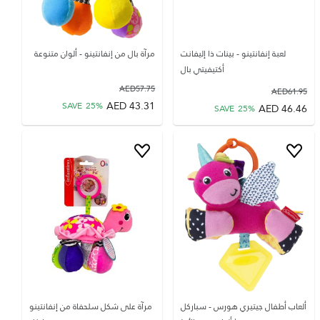
لعبة إنفانتينو - بينات ذا إليفانت
مرآة بال من إنفانتينو - ألوان متنوعة
أكتيفيتي بال
AED
57.75
AED
61.95
AED
43.31
SAVE
25
%
AED
46.46
SAVE
25
%
ألعاب أطفال جيتيري هورس - سباركل
مرآة على شكل سلحفاة من إنفانتينو