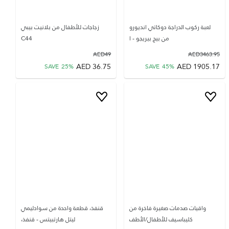
لعبة ركوب الدراجة دوكاتي انديورو
زجاجات للأطفال من بلانيت بيبي
من بيج بيريجو - ا
C44
AED
49
AED
3463.95
AED
36.75
AED
1905.17
SAVE
25
%
SAVE
45
%
واقيات صدمات صغيرة فاخرة من
قنفذ، قطعة واحدة من سوادليمي
كليباسيف للأطفال/الأطف
ليتل هارتبيتس - قنفذ،