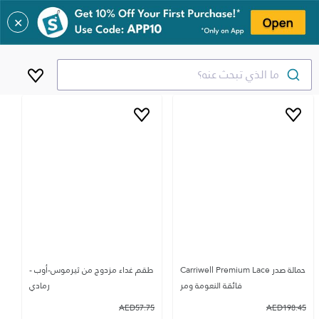
✕
ما الذي تبحث عنه؟
حمالة صدر Carriwell Premium Lace
طقم غداء مزدوج من ثيرموس-أوب -
فائقة النعومة ومر
رمادي
AED
57.75
AED
198.45