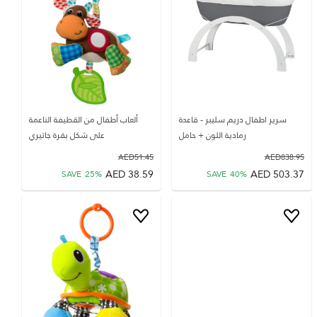
سرير اطفال دريم سليبر - قاعدة
ألعاب أطفال من القطيفة الناعمة
رمادية اللون + حامل
على شكل بقرة جاتيري
AED
51.45
AED
838.95
AED
38.59
AED
503.37
SAVE
25
%
SAVE
40
%