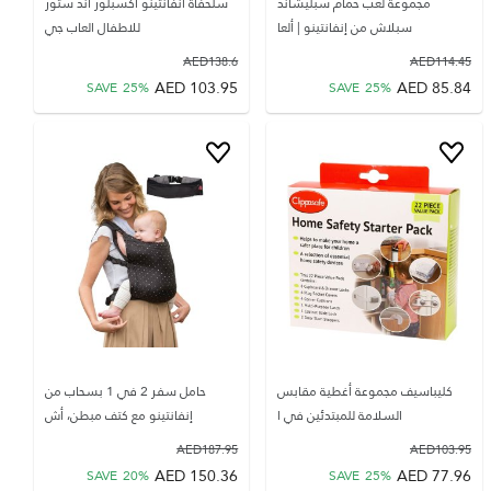
مجموعة لعب حمام سبليشاند
سلحفاة انفانتينو اكسبلور اند ستور
سبلاش من إنفانتينو | ألعا
للاطفال العاب جي
AED
138.6
AED
114.45
AED
103.95
AED
85.84
SAVE
25
%
SAVE
25
%
كليباسيف مجموعة أغطية مقابس
حامل سفر 2 في 1 بسحاب من
السلامة للمبتدئين في ا
إنفانتينو مع كتف مبطن، أش
AED
187.95
AED
103.95
AED
150.36
AED
77.96
SAVE
20
%
SAVE
25
%