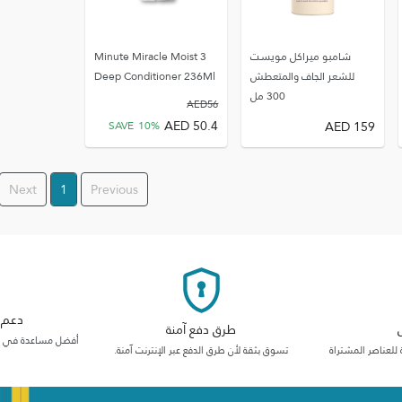
شامبو ميراكل مويست
3 Minute Miracle Moist
للشعر الجاف والمتعطش
Deep Conditioner 236Ml
300 مل
AED
56
AED
50.4
AED
159
SAVE
10
%
Next
1
Previous
دعم م
طرق دفع آمنة
أفضل مساعدة في فئت
 للعناصر المشتراة
تسوق بثقة لأن طرق الدفع عبر الإنترنت آمنة.