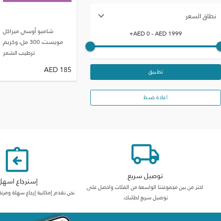
نطاق السعر
شامبو أوسي ميراكل
+
AED
0
- AED
1999
مويست، 300 مل، وكريم
ترطيب الشعر
AED
185
تطبيق
اعادة ضبط
توصيل سريع
إسترجاع اسهل
اختر من بين مجموعتنا الواسعة من الفئات واحصل على
نحن نقدم إمكانية إرجاع سهلة ومرنة
توصيل سريع لطلبك.