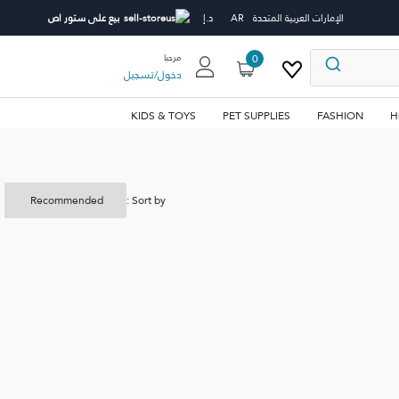
الإمارات العربية المتحدة
AR
د.إ
بيع على ستور اص
0
مرحبا
دخول
/
تسجيل
KIDS & TOYS
PET SUPPLIES
FASHION
H
Sort by :