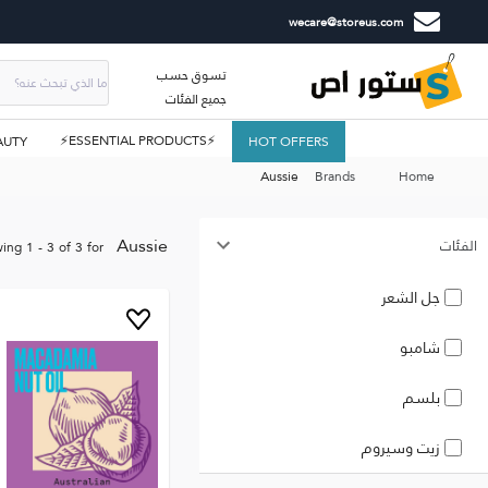
wecare@storeus.com
تسوق حسب
جميع الفئات
⚡ESSENTIAL PRODUCTS⚡
AUTY
HOT OFFERS
Aussie
Brands
Home
Aussie
الفئات
wing
1
-
3
of
3
for
جل الشعر
شامبو
بلسم
زيت وسيروم