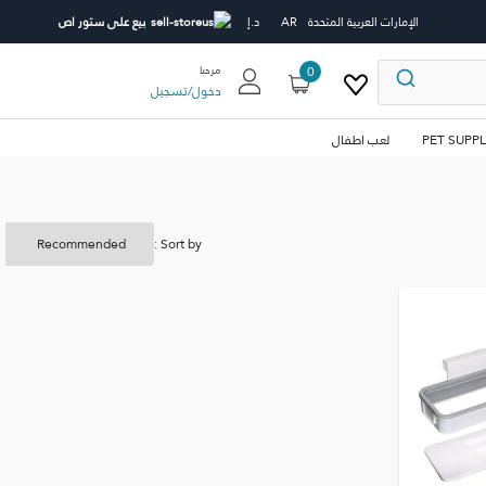
الإمارات العربية المتحدة
AR
د.إ
بيع على ستور اص
0
مرحبا
دخول
/
تسجيل
PET SUPPL
لعب اطفال
Sort by :