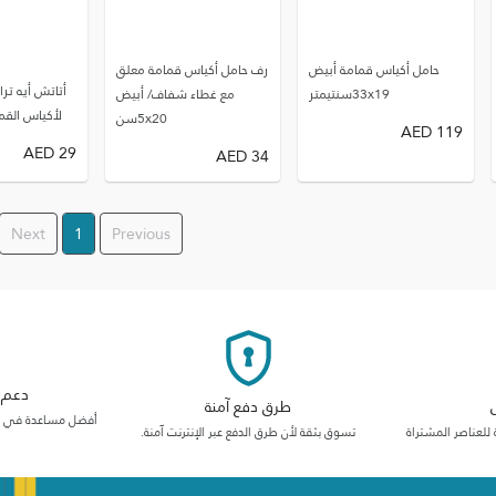
حامل أكياس قمامة أبيض
رف حامل أكياس قمامة معلق
أتاتش أيه تر
33x19سنتيمتر
مع غطاء شفاف/ أبيض
لأكياس القم
5x20سن
AED
119
AED
29
AED
34
Next
1
Previous
دعم م
طرق دفع آمنة
أفضل مساعدة في فئت
 للعناصر المشتراة
تسوق بثقة لأن طرق الدفع عبر الإنترنت آمنة.