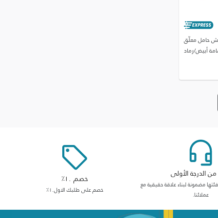
اش حامل معلّق
امة أبيض/رماد
ن الدرجة الأولى
خصم ١٠٪
ها مضمونة لبناء علاقة حقيقية مع
خصم على طلبك الاول١٠٪
عملائنا.