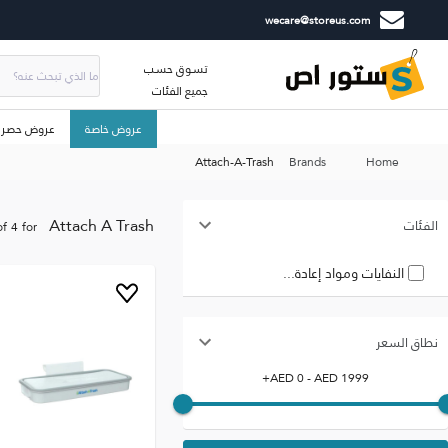
wecare@storeus.com
تسوق حسب
جميع الفئات
عروض خاصة
عروض حصري
Attach-A-Trash
Brands
Home
Attach A Trash
الفئات
of
4
for
النفايات ومواد إعادة...
نطاق السعر
+
AED
0
- AED
1999