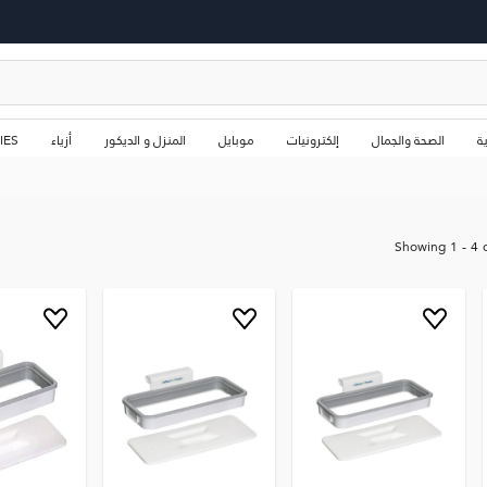
ة
الصحة والجمال
إلكترونيات
موبايل
المنزل و الديكور
أزياء
IES
Showing
1
-
4