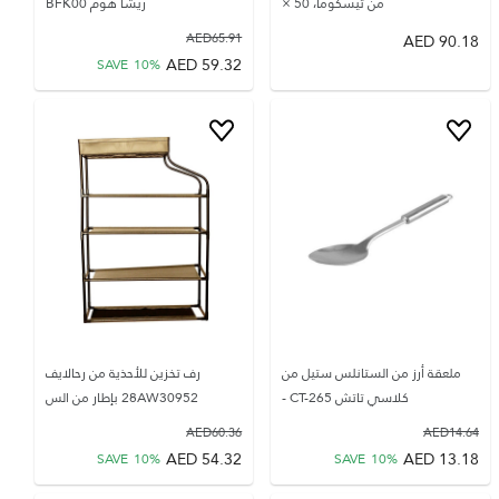
من تيسكوما، 50 ×
ريشا هوم BFK00
AED
65.91
AED
90.18
AED
59.32
SAVE
10
%
ملعقة أرز من الستانلس ستيل من
رف تخزين للأحذية من رحالايف
كلاسي تاتش CT-265 -
28AW30952 بإطار من الس
AED
60.36
AED
14.64
AED
54.32
AED
13.18
SAVE
10
%
SAVE
10
%