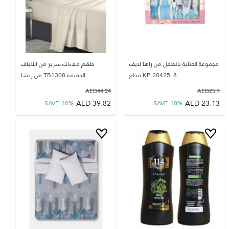
مجموعة العناية بالطفل من راها لايف
طقم ملاءات سرير من الألياف
KP-20425، 8 قطع
الدقيقة TB1308 من ريشا
AED
44.24
AED
25.7
AED
39.82
AED
23.13
SAVE
10
%
SAVE
10
%