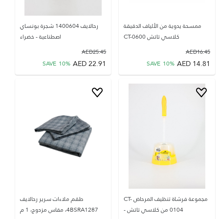
ممسحة يدوية من الألياف الدقيقة
رحالايف 1400604 شجرة بونساي
كلاسي تاتش CT-0600
اصطناعية - خضراء
AED
25.45
AED
16.45
AED
22.91
AED
14.81
SAVE
10
%
SAVE
10
%
مجموعة فرشاة تنظيف المرحاض CT-
طقم ملاءات سرير رحالايف
0104 من كلاسي تاتش -
4BSRA1287، مقاس مزدوج، 1 م