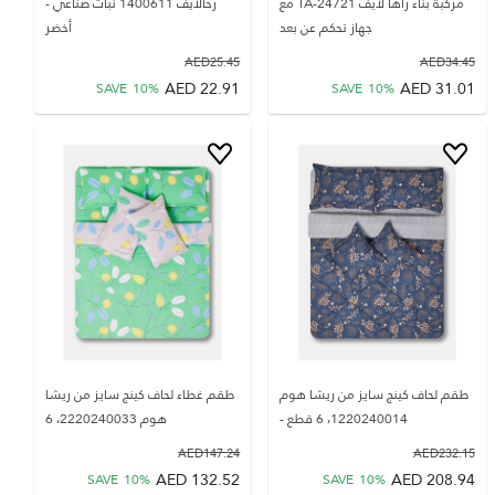
مركبة بناء راها لايف TA-24721 مع
رحالايف 1400611 نبات صناعي -
جهاز تحكم عن بعد
أخضر
AED
25.45
AED
34.45
AED
22.91
AED
31.01
SAVE
10
%
SAVE
10
%
طقم لحاف كينج سايز من ريشا هوم
طقم غطاء لحاف كينج سايز من ريشا
1220240014، 6 قطع -
هوم 2220240033، 6
AED
147.24
AED
232.15
AED
132.52
AED
208.94
SAVE
10
%
SAVE
10
%