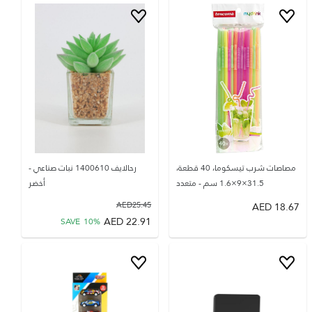
مصاصات شرب تيسكوما، 40 قطعة،
رحالايف 1400610 نبات صناعي -
31.5×9×1.6 سم - متعدد
أخضر
AED
25.45
AED
18.67
AED
22.91
SAVE
10
%