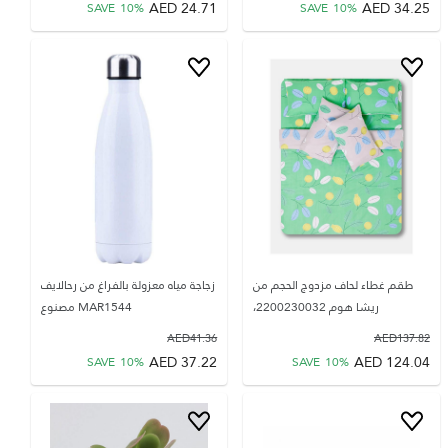
AED
24.71
AED
34.25
SAVE
10
%
SAVE
10
%
طقم غطاء لحاف مزدوج الحجم من
زجاجة مياه معزولة بالفراغ من رحالايف
ريشا هوم 2200230032،
MAR1544 مصنوع
AED
41.36
AED
137.82
AED
37.22
AED
124.04
SAVE
10
%
SAVE
10
%