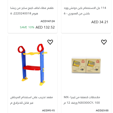
114 جل الاستحمام باين دوتش وود
طقم غطاء لحاف كينج سايز من ريشا
باشن من العموري - 6
هوم 2220240018، 6
AED
147.24
AED
34.21
AED
132.52
SAVE
10
%
ملاحظات لاصقة من ليبرا MX-
مقعد تدريب على استخدام المرحاض
N30300CY، 100 ورقة، 12 م
غير قابل للانزلاق م
AED
95.15
AED
23.88