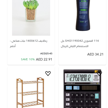
114 العموري SHG1190042 جل
رحالايف 1400612 نبات صناعي -
الاستحمام الليلي للرجال
أخضر
AED
25.45
AED
34.21
AED
22.91
SAVE
10
%