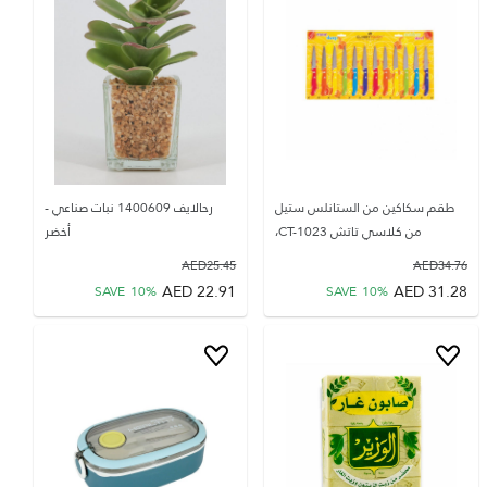
طقم سكاكين من الستانلس ستيل
رحالايف 1400609 نبات صناعي -
من كلاسي تاتش CT-1023،
أخضر
AED
25.45
AED
34.76
AED
22.91
AED
31.28
SAVE
10
%
SAVE
10
%