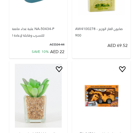
صابون الغار الوزير AW4100278 -
NA-50434-P علبة غداء مانعة
900
للتسرب وقابلة لإعادة ا
AED
24.44
AED
69.52
AED
22
SAVE
10
%