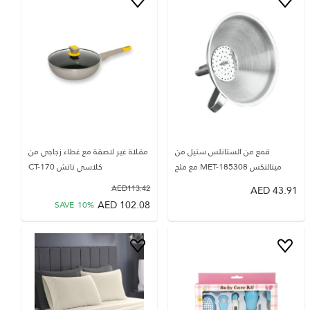
قمع من الستانلس ستيل من
مقلاة غير لاصقة مع غطاء زجاجي من
ميتالتكس MET-185308 مع ملح
كلاسي تاتش CT-170
AED
113.42
AED
43.91
AED
102.08
SAVE
10
%