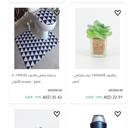
رحالايف 1400608 نبات صناعي -
سجادة حمام رحالايف 140032، 3
أخضر
قطع - متعددة الألوان
AED
39.36
AED
25.45
AED
35.42
AED
22.91
SAVE
10
%
SAVE
10
%