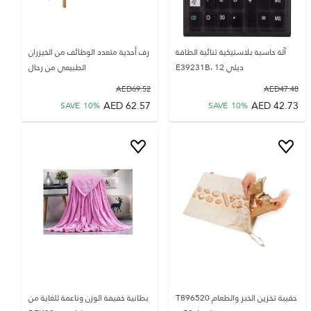
آلة حاسبة بلاستيكية ثنائية الطاقة
رف أحذية متعدد الوظائف من الخيزران
ديلي E39231B، 12
الطبيعي من رحال
AED
69.52
AED
47.48
AED
62.57
AED
42.73
SAVE
10
%
SAVE
10
%
حقيبة تخزين الخبز والطعام T896520
بطانية خفيفة الوزن وناعمة للغاية من