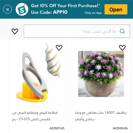
✕
ما الذي تبحث عنه؟
رحالايف 14007 نبات صناعي مع وعاء
قطاعة البيض وقطاعة البيض من
- رمادي وأخضر
كلاسي تاتش CT-375 - رم
AED
27.45
AED
38.06