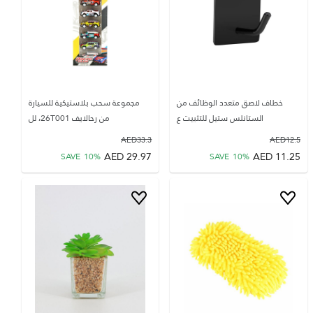
خطاف لاصق متعدد الوظائف من
مجموعة سحب بلاستيكية للسيارة
الستانلس ستيل للتثبيت ع
من رحالايف 26T001، لل
AED
33.3
AED
12.5
AED
29.97
AED
11.25
SAVE
10
%
SAVE
10
%