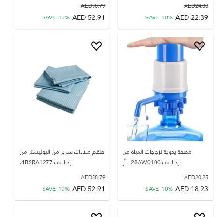
AED
58.79
AED
24.88
AED
52.91
AED
22.39
SAVE
10
%
SAVE
10
%
مضخة يدوية لزجاجات المياه من
طقم ملاءات سرير من البوليستر من
رحالايف 28AW0100 - أز
رحالايف 4BSRA1277،
AED
58.79
AED
20.25
AED
52.91
AED
18.23
SAVE
10
%
SAVE
10
%