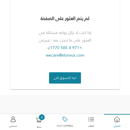
لم يتم العثور على الصفحة
إذا كنت لا تزال تواجه مشكلة في
العثور على ما تبحث عنه ، فيرجى
,
+971 4 585 1770
او
wecare@storeus.com
ابدا التسوق الان
0
المنزل
الفئات
HOT OFFERS
حسابي
سلة