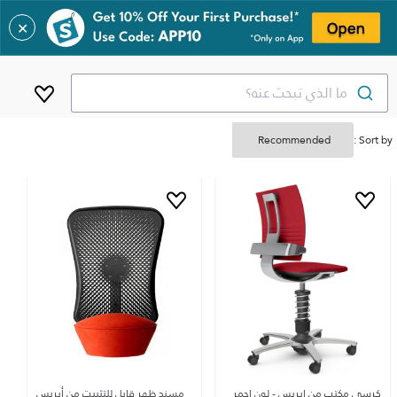
✕
ما الذي تبحث عنه؟
Sort by :
كرسي مكتب من ايريس - لون احمر
مسند ظهر قابل للتثبيت من أيريس