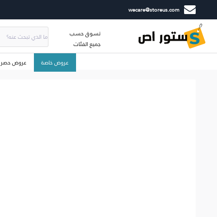
wecare@storeus.com
تسوق حسب
جميع الفئات
عروض خاصة
عروض حصري