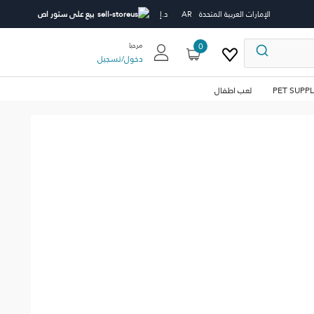
الإمارات العربية المتحدة
AR
د.إ
بيع على ستور اص
0
مرحبا
دخول
/
تسجيل
PET SUPPL
لعب اطفال