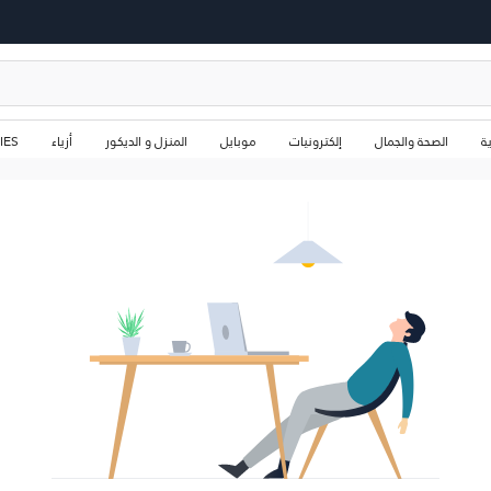
ة
الصحة والجمال
إلكترونيات
موبايل
المنزل و الديكور
أزياء
IES